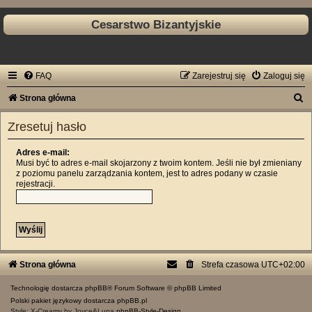
Cesarstwo Bizantyjskie
FAQ
Zarejestruj się
Zaloguj się
S
Strona główna
z
Zresetuj hasło
u
k
Adres e-mail:
Musi być to adres e-mail skojarzony z twoim kontem. Jeśli nie był zmieniany
a
z poziomu panelu zarządzania kontem, jest to adres podany w czasie
rejestracji.
j
Strona główna
Strefa czasowa
UTC+02:00
Technologię dostarcza
phpBB
® Forum Software © phpBB Limited
Polski pakiet językowy dostarcza
phpBB.pl
Style: X-Creamy by Joyce&Luna
phpBB-Style-Design