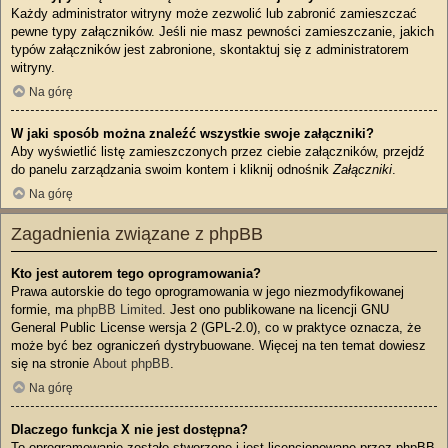
Każdy administrator witryny może zezwolić lub zabronić zamieszczać
pewne typy załączników. Jeśli nie masz pewności zamieszczanie, jakich
typów załączników jest zabronione, skontaktuj się z administratorem
witryny.
Na górę
W jaki sposób można znaleźć wszystkie swoje załączniki?
Aby wyświetlić listę zamieszczonych przez ciebie załączników, przejdź
do panelu zarządzania swoim kontem i kliknij odnośnik
Załączniki
.
Na górę
Zagadnienia związane z phpBB
Kto jest autorem tego oprogramowania?
Prawa autorskie do tego oprogramowania w jego niezmodyfikowanej
formie, ma
phpBB Limited
. Jest ono publikowane na licencji GNU
General Public License wersja 2 (GPL-2.0), co w praktyce oznacza, że
może być bez ograniczeń dystrybuowane. Więcej na ten temat dowiesz
się na stronie
About phpBB
.
Na górę
Dlaczego funkcja X nie jest dostępna?
To oprogramowanie zostało stworzone i jest licencjonowane przez phpBB