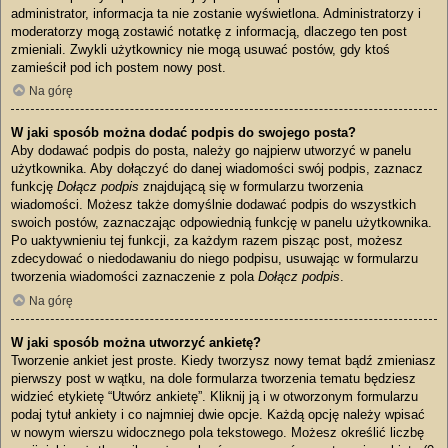
administrator, informacja ta nie zostanie wyświetlona. Administratorzy i
moderatorzy mogą zostawić notatkę z informacją, dlaczego ten post
zmieniali. Zwykli użytkownicy nie mogą usuwać postów, gdy ktoś
zamieścił pod ich postem nowy post.
Na górę
W jaki sposób można dodać podpis do swojego posta?
Aby dodawać podpis do posta, należy go najpierw utworzyć w panelu
użytkownika. Aby dołączyć do danej wiadomości swój podpis, zaznacz
funkcję
Dołącz podpis
znajdującą się w formularzu tworzenia
wiadomości. Możesz także domyślnie dodawać podpis do wszystkich
swoich postów, zaznaczając odpowiednią funkcję w panelu użytkownika.
Po uaktywnieniu tej funkcji, za każdym razem pisząc post, możesz
zdecydować o niedodawaniu do niego podpisu, usuwając w formularzu
tworzenia wiadomości zaznaczenie z pola
Dołącz podpis
.
Na górę
W jaki sposób można utworzyć ankietę?
Tworzenie ankiet jest proste. Kiedy tworzysz nowy temat bądź zmieniasz
pierwszy post w wątku, na dole formularza tworzenia tematu będziesz
widzieć etykietę “Utwórz ankietę”. Kliknij ją i w otworzonym formularzu
podaj tytuł ankiety i co najmniej dwie opcje. Każdą opcję należy wpisać
w nowym wierszu widocznego pola tekstowego. Możesz określić liczbę