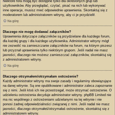
Niektóre fora mogą być dostępne tylko dla określonych grup lub
użytkowników. Aby przeglądać, czytać, pisać na nich lub wykonywać
inne operacje, musisz mieć odpowiednie uprawnienia. Skontaktuj się z
moderatorem lub administratorem witryny, aby ci je przydzielił.
Na górę
Dlaczego nie mogę dodawać załączników?
Uprawnienia dotyczące załączników są przydzielane dla każdego forum,
dla każdej grupy i dla każdego użytkownika. Administrator witryny mógł
nie zezwolić na zamieszczanie załączników na forum, na którym piszesz
lub przyznał uprawnienia tylko niektórym grupom. Jeśli nadal nie masz
jasności, dlaczego nie możesz zamieszczać załączników, skontaktuj się
z administratorem witryny.
Na górę
Dlaczego otrzymałem/otrzymałam ostrzeżenie?
Każdy administrator witryny ma swoje zasady i regulaminy obowiązujące
na danej witrynie. Są one opublikowane i administrator zaleca zapoznanie
się z nimi. Jeśli ktoś ich nie przestrzegał, może otrzymać ostrzeżenie. O
udzieleniu ostrzeżenia decyduje administrator witryny. phpBB Limited nie
ma nic wspólnego z ostrzeżeniami udzielanymi na tej witrynie i nie
ponosi żadnej odpowiedzialności związanej z nimi. Jeśli nadal nie masz
jasności, dlaczego otrzymałeś/otrzymałaś ostrzeżenie, skontaktuj się z
administratorem witryny.