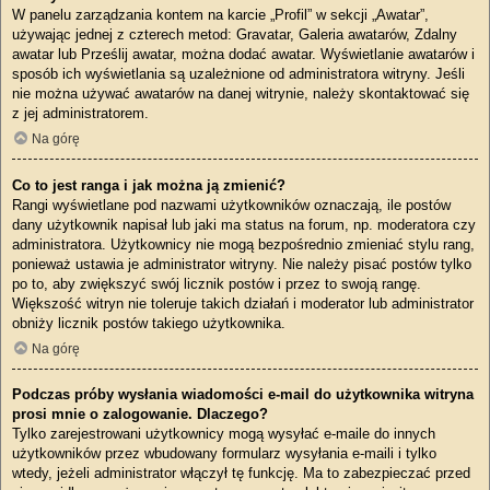
W panelu zarządzania kontem na karcie „Profil” w sekcji „Awatar”,
używając jednej z czterech metod: Gravatar, Galeria awatarów, Zdalny
awatar lub Prześlij awatar, można dodać awatar. Wyświetlanie awatarów i
sposób ich wyświetlania są uzależnione od administratora witryny. Jeśli
nie można używać awatarów na danej witrynie, należy skontaktować się
z jej administratorem.
Na górę
Co to jest ranga i jak można ją zmienić?
Rangi wyświetlane pod nazwami użytkowników oznaczają, ile postów
dany użytkownik napisał lub jaki ma status na forum, np. moderatora czy
administratora. Użytkownicy nie mogą bezpośrednio zmieniać stylu rang,
ponieważ ustawia je administrator witryny. Nie należy pisać postów tylko
po to, aby zwiększyć swój licznik postów i przez to swoją rangę.
Większość witryn nie toleruje takich działań i moderator lub administrator
obniży licznik postów takiego użytkownika.
Na górę
Podczas próby wysłania wiadomości e-mail do użytkownika witryna
prosi mnie o zalogowanie. Dlaczego?
Tylko zarejestrowani użytkownicy mogą wysyłać e-maile do innych
użytkowników przez wbudowany formularz wysyłania e-maili i tylko
wtedy, jeżeli administrator włączył tę funkcję. Ma to zabezpieczać przed