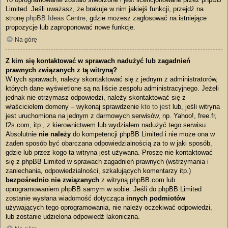
Limited. Jeśli uważasz, że brakuje w nim jakiejś funkcji, przejdź na
stronę
phpBB Ideas Centre
, gdzie możesz zagłosować na istniejące
propozycje lub zaproponować nowe funkcje.
Na górę
Z kim się kontaktować w sprawach nadużyć lub zagadnień
prawnych związanych z tą witryną?
W tych sprawach, należy skontaktować się z jednym z administratorów,
których dane wyświetlone są na liście zespołu administracyjnego. Jeżeli
jednak nie otrzymasz odpowiedzi, należy skontaktować się z
właścicielem domeny – wykonaj sprawdzenie
kto to jest
lub, jeśli witryna
jest uruchomiona na jednym z darmowych serwisów, np. Yahoo!, free.fr,
f2s.com, itp., z kierownictwem lub wydziałem nadużyć tego serwisu.
Absolutnie
nie należy
do kompetencji phpBB Limited i nie może ona w
żaden sposób być obarczana odpowiedzialnością za to w jaki sposób,
gdzie lub przez kogo ta witryna jest używana. Proszę nie kontaktować
się z phpBB Limited w sprawach zagadnień prawnych (wstrzymania i
zaniechania, odpowiedzialności, szkalujących komentarzy itp.)
bezpośrednio nie związanych
z witryną phpBB.com lub
oprogramowaniem phpBB samym w sobie. Jeśli do phpBB Limited
zostanie wysłana wiadomość dotycząca
innych podmiotów
używających tego oprogramowania, nie należy oczekiwać odpowiedzi,
lub zostanie udzielona odpowiedź lakoniczna.