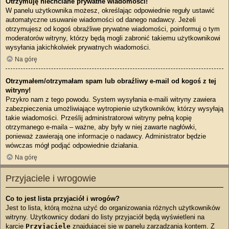
Otrzymuję niechciane prywatne wiadomości!
W panelu użytkownika możesz, określając odpowiednie reguły ustawić
automatyczne usuwanie wiadomości od danego nadawcy. Jeżeli
otrzymujesz od kogoś obraźliwe prywatne wiadomości, poinformuj o tym
moderatorów witryny, którzy będą mogli zabronić takiemu użytkownikowi
wysyłania jakichkolwiek prywatnych wiadomości.
Na górę
Otrzymałem/otrzymałam spam lub obraźliwy e-mail od kogoś z tej
witryny!
Przykro nam z tego powodu. System wysyłania e-maili witryny zawiera
zabezpieczenia umożliwiające wytropienie użytkowników, którzy wysyłają
takie wiadomości. Prześlij administratorowi witryny pełną kopię
otrzymanego e-maila – ważne, aby były w niej zawarte nagłówki,
ponieważ zawierają one informacje o nadawcy. Administrator będzie
wówczas mógł podjąć odpowiednie działania.
Na górę
Przyjaciele i wrogowie
Co to jest lista przyjaciół i wrogów?
Jest to lista, którą można użyć do organizowania różnych użytkowników
witryny. Użytkownicy dodani do listy przyjaciół będą wyświetleni na
karcie
Przyjaciele
znajdującej się w panelu zarządzania kontem. Z