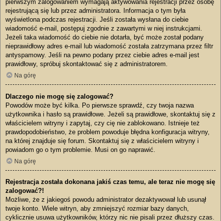
pierwszym zalogowaniem wymagają aktywowania rejestracji przez osobę
rejestrującą się lub przez administratora. Informacja o tym była
wyświetlona podczas rejestracji. Jeśli została wysłana do ciebie
wiadomość e-mail, postępuj zgodnie z zawartymi w niej instrukcjami.
Jeżeli taka wiadomość do ciebie nie dotarła, być może został podany
nieprawidłowy adres e-mail lub wiadomość została zatrzymana przez filtr
antyspamowy. Jeśli na pewno podany przez ciebie adres e-mail jest
prawidłowy, spróbuj skontaktować się z administratorem.
Na górę
Dlaczego nie mogę się zalogować?
Powodów może być kilka. Po pierwsze sprawdź, czy twoja nazwa
użytkownika i hasło są prawidłowe. Jeżeli są prawidłowe, skontaktuj się z
właścicielem witryny i zapytaj, czy cię nie zablokowano. Istnieje też
prawdopodobieństwo, że problem powoduje błędna konfiguracja witryny,
na której znajduje się forum. Skontaktuj się z właścicielem witryny i
powiadom go o tym problemie. Musi on go naprawić.
Na górę
Rejestracja została dokonana jakiś czas temu, ale teraz nie mogę się
zalogować?!
Możliwe, że z jakiegoś powodu administrator dezaktywował lub usunął
twoje konto. Wiele witryn, aby zmniejszyć rozmiar bazy danych,
cyklicznie usuwa użytkowników, którzy nic nie pisali przez dłuższy czas.