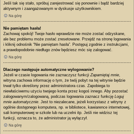
Jeśli tak się stało, spróbuj zarejestrować się ponownie i bądź bardziej
aktywnym i zaangażowanym w dyskusje użytkownikiem.
Na górę
Nie pamiętam hasła!
Zachowaj spokój! Twoje hasło wprawdzie nie może zostać odzyskane,
ale bez problemu może zostać zresetowane. Przejdź na stronę logowania
i kliknij odnośnik “Nie pamiętam hasła”. Postępuj zgodnie z instrukcjami,
a prawdopodobnie niedługo znów będziesz móc się zalogować.
Na górę
Dlaczego następuje automatyczne wylogowanie?
Jeżeli w czasie logowania nie zaznaczysz funkcji
Zapamiętaj mnie
,
witryna zachowa informację o tym, że twój pobyt na tej witrynie będzie
trwał tylko określony przez administratora czas. Zapobiega to
niewłaściwemu użyciu twojego konta przez kogoś innego. Aby pozostać
zalogowanym/zalogowaną, podczas logowania zaznacz funkcję
Loguj
mnie automatycznie
. Jest to niezalecane, jeżeli korzystasz z witryny z
ogólnie dostępnego komputera, np. w bibliotece, kawiarence internetowej,
sali komputerowej w szkole lub na uczelni itp. Jeśli nie widzisz tej
funkcji, oznacza to, że administrator ją wyłączył.
Na górę