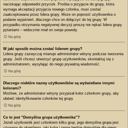
naciskając odpowiedni przycisk. Prośba o przyjęcie do grupy, która
wymaga akceptacji przyjęcia nowego członka, musi zostać
zaakceptowana przez lidera grupy. Może on poprosić użytkownika o
podanie wyjaśnień, dlaczego chce on dołączyć do tej grupy. W
przypadku otrzymania negatywnej decyzji proszę nie nękać lidera grupy
pytaniami – widocznie miał on swoje powody.
Na górę
W jaki sposób można zostać liderem grupy?
Lidera grupy zazwyczaj mianuje administrator witryny podczas tworzenia
grupy. Jeśli chcesz utworzyć grupę użytkowników, skontaktuj się z
administratorem, wysyłając do niego prywatną wiadomość.
Na górę
Dlaczego niektóre nazwy użytkowników są wyświetlane innymi
kolorami?
Możliwe, że administrator witryny przypisał kolor członkom grupy, aby
ułatwić identyfikowanie członków tej grupy.
Na górę
Co to jest “Domyślna grupa użytkownika”?
Jeżeli użytkownik jest członkiem kilku grup, jego domyślna grupa jest
używana do określenia, jaki kolor i ranga będzie domyślnie dla niego