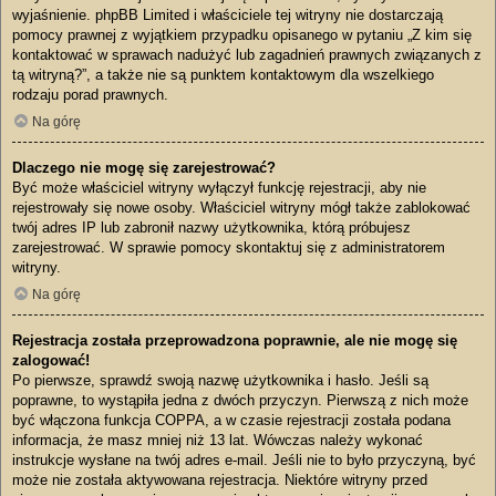
wyjaśnienie. phpBB Limited i właściciele tej witryny nie dostarczają
pomocy prawnej z wyjątkiem przypadku opisanego w pytaniu „Z kim się
kontaktować w sprawach nadużyć lub zagadnień prawnych związanych z
tą witryną?”, a także nie są punktem kontaktowym dla wszelkiego
rodzaju porad prawnych.
Na górę
Dlaczego nie mogę się zarejestrować?
Być może właściciel witryny wyłączył funkcję rejestracji, aby nie
rejestrowały się nowe osoby. Właściciel witryny mógł także zablokować
twój adres IP lub zabronił nazwy użytkownika, którą próbujesz
zarejestrować. W sprawie pomocy skontaktuj się z administratorem
witryny.
Na górę
Rejestracja została przeprowadzona poprawnie, ale nie mogę się
zalogować!
Po pierwsze, sprawdź swoją nazwę użytkownika i hasło. Jeśli są
poprawne, to wystąpiła jedna z dwóch przyczyn. Pierwszą z nich może
być włączona funkcja COPPA, a w czasie rejestracji została podana
informacja, że masz mniej niż 13 lat. Wówczas należy wykonać
instrukcje wysłane na twój adres e-mail. Jeśli nie to było przyczyną, być
może nie została aktywowana rejestracja. Niektóre witryny przed