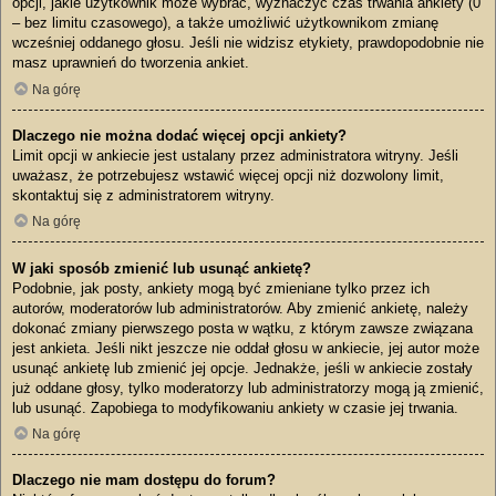
opcji, jakie użytkownik może wybrać, wyznaczyć czas trwania ankiety (0
– bez limitu czasowego), a także umożliwić użytkownikom zmianę
wcześniej oddanego głosu. Jeśli nie widzisz etykiety, prawdopodobnie nie
masz uprawnień do tworzenia ankiet.
Na górę
Dlaczego nie można dodać więcej opcji ankiety?
Limit opcji w ankiecie jest ustalany przez administratora witryny. Jeśli
uważasz, że potrzebujesz wstawić więcej opcji niż dozwolony limit,
skontaktuj się z administratorem witryny.
Na górę
W jaki sposób zmienić lub usunąć ankietę?
Podobnie, jak posty, ankiety mogą być zmieniane tylko przez ich
autorów, moderatorów lub administratorów. Aby zmienić ankietę, należy
dokonać zmiany pierwszego posta w wątku, z którym zawsze związana
jest ankieta. Jeśli nikt jeszcze nie oddał głosu w ankiecie, jej autor może
usunąć ankietę lub zmienić jej opcje. Jednakże, jeśli w ankiecie zostały
już oddane głosy, tylko moderatorzy lub administratorzy mogą ją zmienić,
lub usunąć. Zapobiega to modyfikowaniu ankiety w czasie jej trwania.
Na górę
Dlaczego nie mam dostępu do forum?