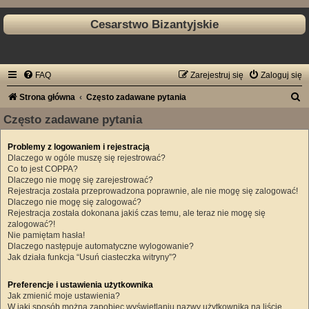
Cesarstwo Bizantyjskie
FAQ
Zarejestruj się
Zaloguj się
S
Strona główna
Często zadawane pytania
z
Często zadawane pytania
u
Problemy z logowaniem i rejestracją
k
Dlaczego w ogóle muszę się rejestrować?
a
Co to jest COPPA?
Dlaczego nie mogę się zarejestrować?
j
Rejestracja została przeprowadzona poprawnie, ale nie mogę się zalogować!
Dlaczego nie mogę się zalogować?
Rejestracja została dokonana jakiś czas temu, ale teraz nie mogę się
zalogować?!
Nie pamiętam hasła!
Dlaczego następuje automatyczne wylogowanie?
Jak działa funkcja “Usuń ciasteczka witryny”?
Preferencje i ustawienia użytkownika
Jak zmienić moje ustawienia?
W jaki sposób można zapobiec wyświetlaniu nazwy użytkownika na liście