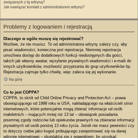
związanych z tą witryną?
Jak nawiązać kontakt z administratorem witryny?
Problemy z logowaniem i rejestracją
Dlaczego w ogóle muszę się rejestrować?
Możliwe, że nie musisz. To od administratora witryny zależy czy, aby
pisać wiadomości, konieczna jest rejestracja. Niemniej rejestracja
umożliwia dostęp do dodatkowych funkcji niedostępnych dla gości,
takich jak własny awatar, wysyłanie prywatnych wiadomości i e-maili do
innych użytkowników, możliwość przypisania do grup użytkowników itp.
Rejestracja zajmuje tylko chwilę, więc zaleca się jej wykonanie.
Na górę
Co to jest COPPA?
COPPA, to skrót od Child Online Privacy and Protection Act – prawa
obowiązującego od 1998 roku w USA, nakładającego na właścicieli stron
internetowych, które potencjalnie mogą zbierać informacje od osób
małoletnich – mających mniej niż 13 lat – obowiązek posiadania
pisemnej zgody rodziców lub opiekunów prawnych na zbieranie informacji
prywatnych od osób poniżej 13 roku życia. Jeżeli nie masz pewności czy
to dotyczy ciebie jako kogoś próbującego zarejestrować się na danej
witrynie internetowej – skontaktuj się z prawnikiem, by uzyskać