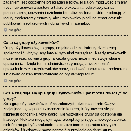
zadaniem jest codzienne przeglądanie forów. Mają oni możliwość zmiany
treści lub usuwania postów, a także blokowania, odblokowywania,
przenoszenia, usuwania i dzielenia tematów na forum, które moderują. Z
reguły moderatorzy czuwają, aby użytkownicy pisali na temat oraz nie
publikowali niewłaściwych i obraźliwych materiałów.
Na górę
Co to są grupy użytkowników?
Grupy użytkowników, to grupy, na jakie administratorzy dzielą całą
społeczność witryny, aby łatwiej było nimi zarządzać. Każdy użytkownik
może należeć do wielu grup, a każda grupa może mieć swoje własne
uprawnienia. Dzięki temu administratorzy mogą łatwo zmieniać
uprawnienia wielu użytkowników naraz, nadawać uprawnienia moderatora
lub dawać dostęp użytkownikom do prywatnego forum.
Na górę
Gdzie znajduje się spis grup użytkowników i jak można dołączyć do
grupy?
Spis grup użytkowników można zobaczyć, otwierając kartę
Grupy
znajdującą się w panelu zarządzania kontem, który otwiera się po
kliknięciu odnośnika
Moje konto
. Nie wszystkie grupy są dostępne dla
każdego. Niektóre mogą wymagać akceptacji przyjęcia nowego członka,
niektóre mogą być zamknięte, a jeszcze inne mogą mieć ukrytych
członków. Użytkownik może poprosić o przyjęcie do danej grupy,