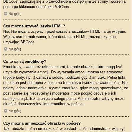
BBCode, zapoznaj się z przewodnikiem dostępnym ze strony tworzenia
posta po kliknięciu odnośnika
BBCode
.
Na górę
Czy można używać języka HTML?
Nie. Nie można używać i przetwarzać znaczników HTML na tej witrynie.
Większość formatowania, które dostarcza HTML, można uzyskać,
używając BBCode.
Na górę
Co to są są emotikony?
Emotikony, zwane też uśmieszkami, to małe obrazki, które mogą być
użyte do wyrażania emocji. Do wyrażania emocji można też stosować
krótkie kody, np. :) oznacza radość, podczas gdy :( smutek. Pełna lista
emotikon jest dostępna z poziomu formularza tworzenia wiadomości. Nie
należy jednak nadmiernie używać emotikon, gdyż mogą spowodować, że
post stanie się nieczytelny i moderator może podjąć decyzję o ich
usunięciu bądź też usunięciu całego posta. Administrator witryny może
określić dopuszczalny limit emotikon w poście.
Na górę
Czy można umieszczać obrazki w poście?
Tak, obrazki można umieszczać w postach. Jeśli administrator włączył