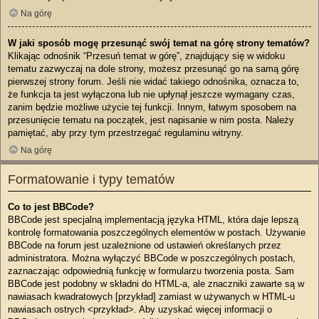
Na górę
W jaki sposób mogę przesunąć swój temat na górę strony tematów?
Klikając odnośnik “Przesuń temat w górę”, znajdujący się w widoku
tematu zazwyczaj na dole strony, możesz przesunąć go na samą górę
pierwszej strony forum. Jeśli nie widać takiego odnośnika, oznacza to,
że funkcja ta jest wyłączona lub nie upłynął jeszcze wymagany czas,
zanim będzie możliwe użycie tej funkcji. Innym, łatwym sposobem na
przesunięcie tematu na początek, jest napisanie w nim posta. Należy
pamiętać, aby przy tym przestrzegać regulaminu witryny.
Na górę
Formatowanie i typy tematów
Co to jest BBCode?
BBCode jest specjalną implementacją języka HTML, która daje lepszą
kontrolę formatowania poszczególnych elementów w postach. Używanie
BBCode na forum jest uzależnione od ustawień określanych przez
administratora. Można wyłączyć BBCode w poszczególnych postach,
zaznaczając odpowiednią funkcję w formularzu tworzenia posta. Sam
BBCode jest podobny w składni do HTML-a, ale znaczniki zawarte są w
nawiasach kwadratowych [przykład] zamiast w używanych w HTML-u
nawiasach ostrych <przykład>. Aby uzyskać więcej informacji o