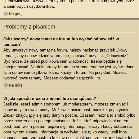
nieprawidłowym używaniem systemu poczty elektronicznej witryny przez
anonimowych użytkowników.
Na górę
Problemy z pisaniem
Jak utworzyć nowy temat na forum lub wysłać odpowiedź w
temacie?
Aby utworzyć nowy temat na forum, należy nacisnąć przycisk „Nowy
temat”, aby odpowiedzieć w temacie, nacisnąć przycisk „Odpowiedz”.
Być może, że przed publikowaniem wiadomości trzeba będzie się
zarejestrować. Na dole strony forum lub strony tematów jest wyświetlana
lista uprawnień użytkownika na każdym forum. Na przykład: Możesz
tworzyć nowe tematy, Możesz dodawać załączniki itp.
Na górę
W jaki sposób można zmienić lub usunąć post?
Jeśli nie jesteś administratorem lub moderatorem, możesz zmieniać i
usuwać tylko swoje posty. Możesz zmienić post, naciskając przycisk
Zmień
znajdujący się przy danym poście. Czasami można to zrobić tylko
przez pewien czas po jego napisaniu. Jeżeli ktoś odpowiedział na ten
post, pod twoim postem pojawi się informacja ile razy i kiedy ostatni raz
post był zmieniany. Informacja ta wyświetli się tylko wtedy, jeśli ktoś
zamieścił pod tym postem kolejny post. Jeśli post zmienił moderator lub