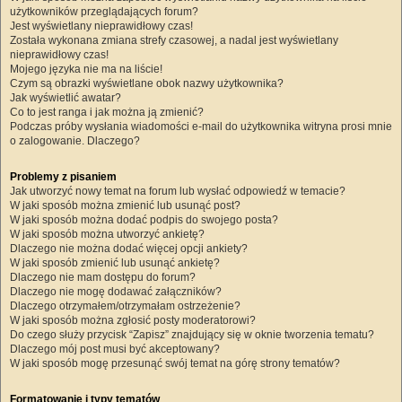
użytkowników przeglądających forum?
Jest wyświetlany nieprawidłowy czas!
Została wykonana zmiana strefy czasowej, a nadal jest wyświetlany
nieprawidłowy czas!
Mojego języka nie ma na liście!
Czym są obrazki wyświetlane obok nazwy użytkownika?
Jak wyświetlić awatar?
Co to jest ranga i jak można ją zmienić?
Podczas próby wysłania wiadomości e-mail do użytkownika witryna prosi mnie
o zalogowanie. Dlaczego?
Problemy z pisaniem
Jak utworzyć nowy temat na forum lub wysłać odpowiedź w temacie?
W jaki sposób można zmienić lub usunąć post?
W jaki sposób można dodać podpis do swojego posta?
W jaki sposób można utworzyć ankietę?
Dlaczego nie można dodać więcej opcji ankiety?
W jaki sposób zmienić lub usunąć ankietę?
Dlaczego nie mam dostępu do forum?
Dlaczego nie mogę dodawać załączników?
Dlaczego otrzymałem/otrzymałam ostrzeżenie?
W jaki sposób można zgłosić posty moderatorowi?
Do czego służy przycisk “Zapisz” znajdujący się w oknie tworzenia tematu?
Dlaczego mój post musi być akceptowany?
W jaki sposób mogę przesunąć swój temat na górę strony tematów?
Formatowanie i typy tematów