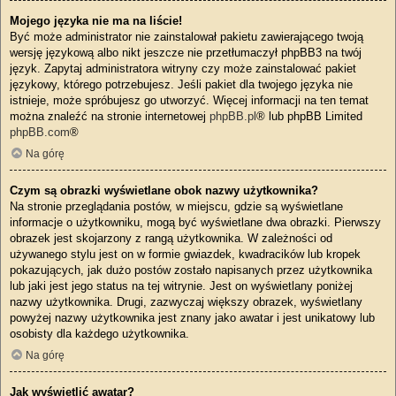
Mojego języka nie ma na liście!
Być może administrator nie zainstalował pakietu zawierającego twoją
wersję językową albo nikt jeszcze nie przetłumaczył phpBB3 na twój
język. Zapytaj administratora witryny czy może zainstalować pakiet
językowy, którego potrzebujesz. Jeśli pakiet dla twojego języka nie
istnieje, może spróbujesz go utworzyć. Więcej informacji na ten temat
można znaleźć na stronie internetowej
phpBB.pl
® lub phpBB Limited
phpBB.com
®
Na górę
Czym są obrazki wyświetlane obok nazwy użytkownika?
Na stronie przeglądania postów, w miejscu, gdzie są wyświetlane
informacje o użytkowniku, mogą być wyświetlane dwa obrazki. Pierwszy
obrazek jest skojarzony z rangą użytkownika. W zależności od
używanego stylu jest on w formie gwiazdek, kwadracików lub kropek
pokazujących, jak dużo postów zostało napisanych przez użytkownika
lub jaki jest jego status na tej witrynie. Jest on wyświetlany poniżej
nazwy użytkownika. Drugi, zazwyczaj większy obrazek, wyświetlany
powyżej nazwy użytkownika jest znany jako awatar i jest unikatowy lub
osobisty dla każdego użytkownika.
Na górę
Jak wyświetlić awatar?