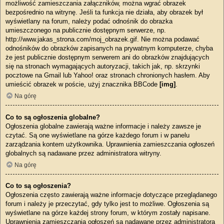
możliwość zamieszczania załączników, można wgrać obrazek
bezpośrednio na witrynę. Jeśli ta funkcja nie działa, aby obrazek był
wyświetlany na forum, należy podać odnośnik do obrazka
umieszczonego na publicznie dostępnym serwerze, np.
http://www.jakas_strona.com/moj_obrazek.gif. Nie można podawać
odnośników do obrazków zapisanych na prywatnym komputerze, chyba
że jest publicznie dostępnym serwerem ani do obrazków znajdujących
się na stronach wymagających autoryzacji, takich jak, np. skrzynki
pocztowe na Gmail lub Yahoo! oraz stronach chronionych hasłem. Aby
umieścić obrazek w poście, użyj znacznika BBCode
[img]
.
Na górę
Co to są ogłoszenia globalne?
Ogłoszenia globalne zawierają ważne informacje i należy zawsze je
czytać. Są one wyświetlane na górze każdego forum i w panelu
zarządzania kontem użytkownika. Uprawnienia zamieszczania ogłoszeń
globalnych są nadawane przez administratora witryny.
Na górę
Co to są ogłoszenia?
Ogłoszenia często zawierają ważne informacje dotyczące przeglądanego
forum i należy je przeczytać, gdy tylko jest to możliwe. Ogłoszenia są
wyświetlane na górze każdej strony forum, w którym zostały napisane.
Uprawnienia zamieszczania ogłoszeń są nadawane przez administratora