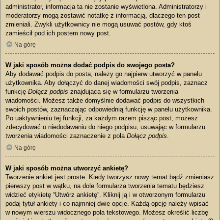
administrator, informacja ta nie zostanie wyświetlona. Administratorzy i
moderatorzy mogą zostawić notatkę z informacją, dlaczego ten post
zmieniali. Zwykli użytkownicy nie mogą usuwać postów, gdy ktoś
zamieścił pod ich postem nowy post.
Na górę
W jaki sposób można dodać podpis do swojego posta?
Aby dodawać podpis do posta, należy go najpierw utworzyć w panelu
użytkownika. Aby dołączyć do danej wiadomości swój podpis, zaznacz
funkcję
Dołącz podpis
znajdującą się w formularzu tworzenia
wiadomości. Możesz także domyślnie dodawać podpis do wszystkich
swoich postów, zaznaczając odpowiednią funkcję w panelu użytkownika.
Po uaktywnieniu tej funkcji, za każdym razem pisząc post, możesz
zdecydować o niedodawaniu do niego podpisu, usuwając w formularzu
tworzenia wiadomości zaznaczenie z pola
Dołącz podpis
.
Na górę
W jaki sposób można utworzyć ankietę?
Tworzenie ankiet jest proste. Kiedy tworzysz nowy temat bądź zmieniasz
pierwszy post w wątku, na dole formularza tworzenia tematu będziesz
widzieć etykietę “Utwórz ankietę”. Kliknij ją i w otworzonym formularzu
podaj tytuł ankiety i co najmniej dwie opcje. Każdą opcję należy wpisać
w nowym wierszu widocznego pola tekstowego. Możesz określić liczbę