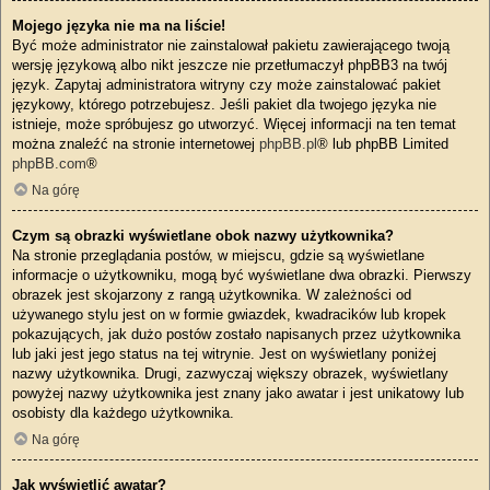
Mojego języka nie ma na liście!
Być może administrator nie zainstalował pakietu zawierającego twoją
wersję językową albo nikt jeszcze nie przetłumaczył phpBB3 na twój
język. Zapytaj administratora witryny czy może zainstalować pakiet
językowy, którego potrzebujesz. Jeśli pakiet dla twojego języka nie
istnieje, może spróbujesz go utworzyć. Więcej informacji na ten temat
można znaleźć na stronie internetowej
phpBB.pl
® lub phpBB Limited
phpBB.com
®
Na górę
Czym są obrazki wyświetlane obok nazwy użytkownika?
Na stronie przeglądania postów, w miejscu, gdzie są wyświetlane
informacje o użytkowniku, mogą być wyświetlane dwa obrazki. Pierwszy
obrazek jest skojarzony z rangą użytkownika. W zależności od
używanego stylu jest on w formie gwiazdek, kwadracików lub kropek
pokazujących, jak dużo postów zostało napisanych przez użytkownika
lub jaki jest jego status na tej witrynie. Jest on wyświetlany poniżej
nazwy użytkownika. Drugi, zazwyczaj większy obrazek, wyświetlany
powyżej nazwy użytkownika jest znany jako awatar i jest unikatowy lub
osobisty dla każdego użytkownika.
Na górę
Jak wyświetlić awatar?