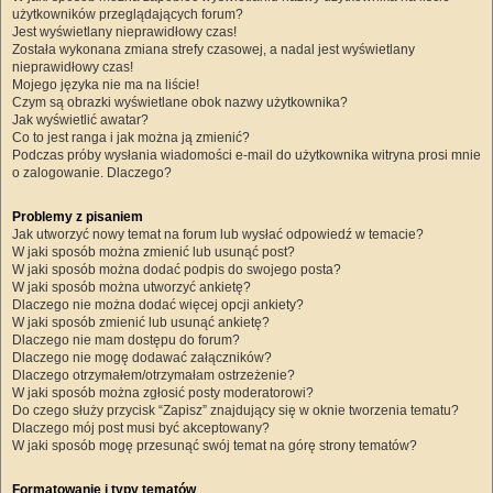
użytkowników przeglądających forum?
Jest wyświetlany nieprawidłowy czas!
Została wykonana zmiana strefy czasowej, a nadal jest wyświetlany
nieprawidłowy czas!
Mojego języka nie ma na liście!
Czym są obrazki wyświetlane obok nazwy użytkownika?
Jak wyświetlić awatar?
Co to jest ranga i jak można ją zmienić?
Podczas próby wysłania wiadomości e-mail do użytkownika witryna prosi mnie
o zalogowanie. Dlaczego?
Problemy z pisaniem
Jak utworzyć nowy temat na forum lub wysłać odpowiedź w temacie?
W jaki sposób można zmienić lub usunąć post?
W jaki sposób można dodać podpis do swojego posta?
W jaki sposób można utworzyć ankietę?
Dlaczego nie można dodać więcej opcji ankiety?
W jaki sposób zmienić lub usunąć ankietę?
Dlaczego nie mam dostępu do forum?
Dlaczego nie mogę dodawać załączników?
Dlaczego otrzymałem/otrzymałam ostrzeżenie?
W jaki sposób można zgłosić posty moderatorowi?
Do czego służy przycisk “Zapisz” znajdujący się w oknie tworzenia tematu?
Dlaczego mój post musi być akceptowany?
W jaki sposób mogę przesunąć swój temat na górę strony tematów?
Formatowanie i typy tematów