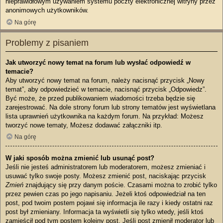
nieprawidłowym używaniem systemu poczty elektronicznej witryny przez
anonimowych użytkowników.
Na górę
Problemy z pisaniem
Jak utworzyć nowy temat na forum lub wysłać odpowiedź w
temacie?
Aby utworzyć nowy temat na forum, należy nacisnąć przycisk „Nowy
temat”, aby odpowiedzieć w temacie, nacisnąć przycisk „Odpowiedz”.
Być może, że przed publikowaniem wiadomości trzeba będzie się
zarejestrować. Na dole strony forum lub strony tematów jest wyświetlana
lista uprawnień użytkownika na każdym forum. Na przykład: Możesz
tworzyć nowe tematy, Możesz dodawać załączniki itp.
Na górę
W jaki sposób można zmienić lub usunąć post?
Jeśli nie jesteś administratorem lub moderatorem, możesz zmieniać i
usuwać tylko swoje posty. Możesz zmienić post, naciskając przycisk
Zmień
znajdujący się przy danym poście. Czasami można to zrobić tylko
przez pewien czas po jego napisaniu. Jeżeli ktoś odpowiedział na ten
post, pod twoim postem pojawi się informacja ile razy i kiedy ostatni raz
post był zmieniany. Informacja ta wyświetli się tylko wtedy, jeśli ktoś
zamieścił pod tym postem kolejny post. Jeśli post zmienił moderator lub