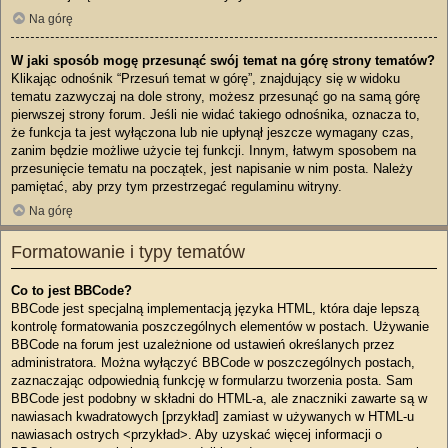
Na górę
W jaki sposób mogę przesunąć swój temat na górę strony tematów?
Klikając odnośnik “Przesuń temat w górę”, znajdujący się w widoku
tematu zazwyczaj na dole strony, możesz przesunąć go na samą górę
pierwszej strony forum. Jeśli nie widać takiego odnośnika, oznacza to,
że funkcja ta jest wyłączona lub nie upłynął jeszcze wymagany czas,
zanim będzie możliwe użycie tej funkcji. Innym, łatwym sposobem na
przesunięcie tematu na początek, jest napisanie w nim posta. Należy
pamiętać, aby przy tym przestrzegać regulaminu witryny.
Na górę
Formatowanie i typy tematów
Co to jest BBCode?
BBCode jest specjalną implementacją języka HTML, która daje lepszą
kontrolę formatowania poszczególnych elementów w postach. Używanie
BBCode na forum jest uzależnione od ustawień określanych przez
administratora. Można wyłączyć BBCode w poszczególnych postach,
zaznaczając odpowiednią funkcję w formularzu tworzenia posta. Sam
BBCode jest podobny w składni do HTML-a, ale znaczniki zawarte są w
nawiasach kwadratowych [przykład] zamiast w używanych w HTML-u
nawiasach ostrych <przykład>. Aby uzyskać więcej informacji o