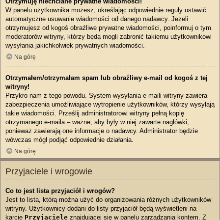
Otrzymuję niechciane prywatne wiadomości!
W panelu użytkownika możesz, określając odpowiednie reguły ustawić
automatyczne usuwanie wiadomości od danego nadawcy. Jeżeli
otrzymujesz od kogoś obraźliwe prywatne wiadomości, poinformuj o tym
moderatorów witryny, którzy będą mogli zabronić takiemu użytkownikowi
wysyłania jakichkolwiek prywatnych wiadomości.
Na górę
Otrzymałem/otrzymałam spam lub obraźliwy e-mail od kogoś z tej
witryny!
Przykro nam z tego powodu. System wysyłania e-maili witryny zawiera
zabezpieczenia umożliwiające wytropienie użytkowników, którzy wysyłają
takie wiadomości. Prześlij administratorowi witryny pełną kopię
otrzymanego e-maila – ważne, aby były w niej zawarte nagłówki,
ponieważ zawierają one informacje o nadawcy. Administrator będzie
wówczas mógł podjąć odpowiednie działania.
Na górę
Przyjaciele i wrogowie
Co to jest lista przyjaciół i wrogów?
Jest to lista, którą można użyć do organizowania różnych użytkowników
witryny. Użytkownicy dodani do listy przyjaciół będą wyświetleni na
karcie
Przyjaciele
znajdującej się w panelu zarządzania kontem. Z