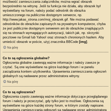
możliwość zamieszczania załączników, można wgrać obrazek
bezpośrednio na witrynę. Jeśli ta funkcja nie działa, aby obrazek był
wyświetlany na forum, należy podać odnośnik do obrazka
umieszczonego na publicznie dostępnym serwerze, np.
http://www.jakas_strona.com/moj_obrazek.gif. Nie można podawać
odnośników do obrazków zapisanych na prywatnym komputerze, chyba
że jest publicznie dostępnym serwerem ani do obrazków znajdujących
się na stronach wymagających autoryzacji, takich jak, np. skrzynki
pocztowe na Gmail lub Yahoo! oraz stronach chronionych hasłem. Aby
umieścić obrazek w poście, użyj znacznika BBCode
[img]
.
Na górę
Co to są ogłoszenia globalne?
Ogłoszenia globalne zawierają ważne informacje i należy zawsze je
czytać. Są one wyświetlane na górze każdego forum i w panelu
zarządzania kontem użytkownika. Uprawnienia zamieszczania ogłoszeń
globalnych są nadawane przez administratora witryny.
Na górę
Co to są ogłoszenia?
Ogłoszenia często zawierają ważne informacje dotyczące przeglądanego
forum i należy je przeczytać, gdy tylko jest to możliwe. Ogłoszenia są
wyświetlane na górze każdej strony forum, w którym zostały napisane.
Uprawnienia zamieszczania ogłoszeń są nadawane przez administratora