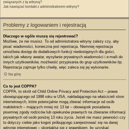
związanych z tą witryną?
Jak nawiązać kontakt z administratorem witryny?
Problemy z logowaniem i rejestracją
Dlaczego w ogóle muszę się rejestrować?
Możliwe, że nie musisz. To od administratora witryny zależy czy, aby
pisać wiadomości, konieczna jest rejestracja. Niemniej rejestracja
umożliwia dostęp do dodatkowych funkcji niedostępnych dla gości,
takich jak własny awatar, wysyłanie prywatnych wiadomości i e-maili do
innych użytkowników, możliwość przypisania do grup użytkowników itp.
Rejestracja zajmuje tylko chwilę, więc zaleca się jej wykonanie.
Na górę
Co to jest COPPA?
COPPA, to skrót od Child Online Privacy and Protection Act – prawa
obowiązującego od 1998 roku w USA, nakładającego na właścicieli stron
internetowych, które potencjalnie mogą zbierać informacje od osób
małoletnich – mających mniej niż 13 lat – obowiązek posiadania
pisemnej zgody rodziców lub opiekunów prawnych na zbieranie informacji
prywatnych od osób poniżej 13 roku życia. Jeżeli nie masz pewności czy
to dotyczy ciebie jako kogoś próbującego zarejestrować się na danej
witrynie internetowej – skontaktuj się z prawnikiem, by uzyskać