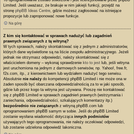
Limited. Jeśli uważasz, że brakuje w nim jakiejś funkcji, przejdź na
stronę
phpBB Ideas Centre
, gdzie możesz zagłosować na istniejące
propozycje lub zaproponować nowe funkcje.
Na górę
Z kim się kontaktować w sprawach nadużyć lub zagadnień
prawnych związanych z tą witryną?
W tych sprawach, należy skontaktować się z jednym z administratorów,
których dane wyświetlone są na liście zespołu administracyjnego. Jeżeli
jednak nie otrzymasz odpowiedzi, należy skontaktować się z
właścicielem domeny – wykonaj sprawdzenie
kto to jest
lub, jeśli witryna
jest uruchomiona na jednym z darmowych serwisów, np. Yahoo!, free.fr,
f2s.com, itp., z kierownictwem lub wydziałem nadużyć tego serwisu.
Absolutnie
nie należy
do kompetencji phpBB Limited i nie może ona w
żaden sposób być obarczana odpowiedzialnością za to w jaki sposób,
gdzie lub przez kogo ta witryna jest używana. Proszę nie kontaktować
się z phpBB Limited w sprawach zagadnień prawnych (wstrzymania i
zaniechania, odpowiedzialności, szkalujących komentarzy itp.)
bezpośrednio nie związanych
z witryną phpBB.com lub
oprogramowaniem phpBB samym w sobie. Jeśli do phpBB Limited
zostanie wysłana wiadomość dotycząca
innych podmiotów
używających tego oprogramowania, nie należy oczekiwać odpowiedzi,
lub zostanie udzielona odpowiedź lakoniczna.