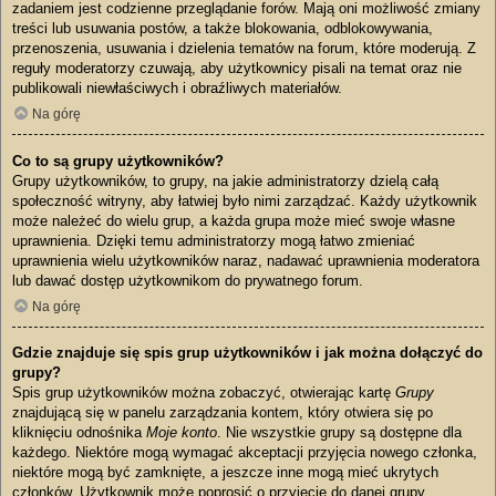
zadaniem jest codzienne przeglądanie forów. Mają oni możliwość zmiany
treści lub usuwania postów, a także blokowania, odblokowywania,
przenoszenia, usuwania i dzielenia tematów na forum, które moderują. Z
reguły moderatorzy czuwają, aby użytkownicy pisali na temat oraz nie
publikowali niewłaściwych i obraźliwych materiałów.
Na górę
Co to są grupy użytkowników?
Grupy użytkowników, to grupy, na jakie administratorzy dzielą całą
społeczność witryny, aby łatwiej było nimi zarządzać. Każdy użytkownik
może należeć do wielu grup, a każda grupa może mieć swoje własne
uprawnienia. Dzięki temu administratorzy mogą łatwo zmieniać
uprawnienia wielu użytkowników naraz, nadawać uprawnienia moderatora
lub dawać dostęp użytkownikom do prywatnego forum.
Na górę
Gdzie znajduje się spis grup użytkowników i jak można dołączyć do
grupy?
Spis grup użytkowników można zobaczyć, otwierając kartę
Grupy
znajdującą się w panelu zarządzania kontem, który otwiera się po
kliknięciu odnośnika
Moje konto
. Nie wszystkie grupy są dostępne dla
każdego. Niektóre mogą wymagać akceptacji przyjęcia nowego członka,
niektóre mogą być zamknięte, a jeszcze inne mogą mieć ukrytych
członków. Użytkownik może poprosić o przyjęcie do danej grupy,