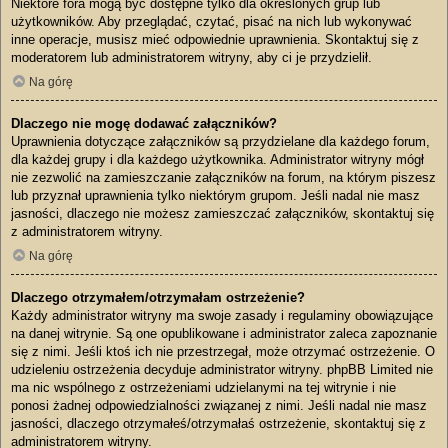
Niektóre fora mogą być dostępne tylko dla określonych grup lub
użytkowników. Aby przeglądać, czytać, pisać na nich lub wykonywać
inne operacje, musisz mieć odpowiednie uprawnienia. Skontaktuj się z
moderatorem lub administratorem witryny, aby ci je przydzielił.
Na górę
Dlaczego nie mogę dodawać załączników?
Uprawnienia dotyczące załączników są przydzielane dla każdego forum,
dla każdej grupy i dla każdego użytkownika. Administrator witryny mógł
nie zezwolić na zamieszczanie załączników na forum, na którym piszesz
lub przyznał uprawnienia tylko niektórym grupom. Jeśli nadal nie masz
jasności, dlaczego nie możesz zamieszczać załączników, skontaktuj się
z administratorem witryny.
Na górę
Dlaczego otrzymałem/otrzymałam ostrzeżenie?
Każdy administrator witryny ma swoje zasady i regulaminy obowiązujące
na danej witrynie. Są one opublikowane i administrator zaleca zapoznanie
się z nimi. Jeśli ktoś ich nie przestrzegał, może otrzymać ostrzeżenie. O
udzieleniu ostrzeżenia decyduje administrator witryny. phpBB Limited nie
ma nic wspólnego z ostrzeżeniami udzielanymi na tej witrynie i nie
ponosi żadnej odpowiedzialności związanej z nimi. Jeśli nadal nie masz
jasności, dlaczego otrzymałeś/otrzymałaś ostrzeżenie, skontaktuj się z
administratorem witryny.