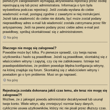
pierwszym zalogowaniem wymagają aktywowania rejestracji przez osobę
rejestrującą się lub przez administratora. Informacja o tym była
wyświetlona podczas rejestracji. Jeśli została wysłana do ciebie
wiadomość e-mail, postępuj zgodnie z zawartymi w niej instrukcjami.
Jeżeli taka wiadomość do ciebie nie dotarła, być może został podany
nieprawidłowy adres e-mail lub wiadomość została zatrzymana przez filtr
antyspamowy. Jeśli na pewno podany przez ciebie adres e-mail jest
prawidłowy, spróbuj skontaktować się z administratorem.
Na górę
Dlaczego nie mogę się zalogować?
Powodów może być kilka. Po pierwsze sprawdź, czy twoja nazwa
użytkownika i hasło są prawidłowe. Jeżeli są prawidłowe, skontaktuj się z
właścicielem witryny i zapytaj, czy cię nie zablokowano. Istnieje też
prawdopodobieństwo, że problem powoduje błędna konfiguracja witryny,
na której znajduje się forum. Skontaktuj się z właścicielem witryny i
powiadom go o tym problemie. Musi on go naprawić.
Na górę
Rejestracja została dokonana jakiś czas temu, ale teraz nie mogę się
zalogować?!
Możliwe, że z jakiegoś powodu administrator dezaktywował lub usunął
twoje konto. Wiele witryn, aby zmniejszyć rozmiar bazy danych,
cyklicznie usuwa użytkowników, którzy nic nie pisali przez dłuższy czas.