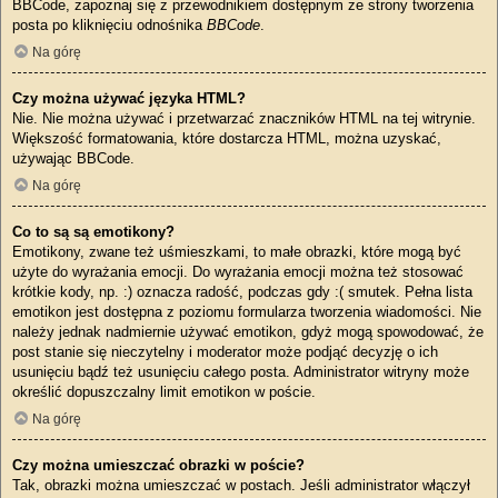
BBCode, zapoznaj się z przewodnikiem dostępnym ze strony tworzenia
posta po kliknięciu odnośnika
BBCode
.
Na górę
Czy można używać języka HTML?
Nie. Nie można używać i przetwarzać znaczników HTML na tej witrynie.
Większość formatowania, które dostarcza HTML, można uzyskać,
używając BBCode.
Na górę
Co to są są emotikony?
Emotikony, zwane też uśmieszkami, to małe obrazki, które mogą być
użyte do wyrażania emocji. Do wyrażania emocji można też stosować
krótkie kody, np. :) oznacza radość, podczas gdy :( smutek. Pełna lista
emotikon jest dostępna z poziomu formularza tworzenia wiadomości. Nie
należy jednak nadmiernie używać emotikon, gdyż mogą spowodować, że
post stanie się nieczytelny i moderator może podjąć decyzję o ich
usunięciu bądź też usunięciu całego posta. Administrator witryny może
określić dopuszczalny limit emotikon w poście.
Na górę
Czy można umieszczać obrazki w poście?
Tak, obrazki można umieszczać w postach. Jeśli administrator włączył