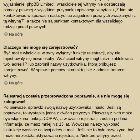
wyjaśnienie. phpBB Limited i właściciele tej witryny nie dostarczają
pomocy prawnej z wyjątkiem przypadku opisanego w pytaniu „Z kim się
kontaktować w sprawach nadużyć lub zagadnień prawnych związanych z
tą witryną?”, a także nie są punktem kontaktowym dla wszelkiego
rodzaju porad prawnych.
Na górę
Dlaczego nie mogę się zarejestrować?
Być może właściciel witryny wyłączył funkcję rejestracji, aby nie
rejestrowały się nowe osoby. Właściciel witryny mógł także zablokować
twój adres IP lub zabronił nazwy użytkownika, którą próbujesz
zarejestrować. W sprawie pomocy skontaktuj się z administratorem
witryny.
Na górę
Rejestracja została przeprowadzona poprawnie, ale nie mogę się
zalogować!
Po pierwsze, sprawdź swoją nazwę użytkownika i hasło. Jeśli są
poprawne, to wystąpiła jedna z dwóch przyczyn. Pierwszą z nich może
być włączona funkcja COPPA, a w czasie rejestracji została podana
informacja, że masz mniej niż 13 lat. Wówczas należy wykonać
instrukcje wysłane na twój adres e-mail. Jeśli nie to było przyczyną, być
może nie została aktywowana rejestracja. Niektóre witryny przed