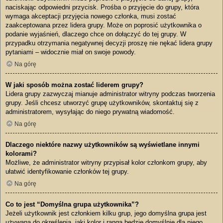
naciskając odpowiedni przycisk. Prośba o przyjęcie do grupy, która
wymaga akceptacji przyjęcia nowego członka, musi zostać
zaakceptowana przez lidera grupy. Może on poprosić użytkownika o
podanie wyjaśnień, dlaczego chce on dołączyć do tej grupy. W
przypadku otrzymania negatywnej decyzji proszę nie nękać lidera grupy
pytaniami – widocznie miał on swoje powody.
Na górę
W jaki sposób można zostać liderem grupy?
Lidera grupy zazwyczaj mianuje administrator witryny podczas tworzenia
grupy. Jeśli chcesz utworzyć grupę użytkowników, skontaktuj się z
administratorem, wysyłając do niego prywatną wiadomość.
Na górę
Dlaczego niektóre nazwy użytkowników są wyświetlane innymi
kolorami?
Możliwe, że administrator witryny przypisał kolor członkom grupy, aby
ułatwić identyfikowanie członków tej grupy.
Na górę
Co to jest “Domyślna grupa użytkownika”?
Jeżeli użytkownik jest członkiem kilku grup, jego domyślna grupa jest
używana do określenia, jaki kolor i ranga będzie domyślnie dla niego