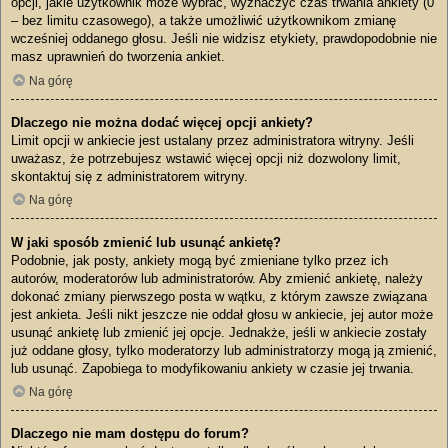
opcji, jakie użytkownik może wybrać, wyznaczyć czas trwania ankiety (0
– bez limitu czasowego), a także umożliwić użytkownikom zmianę
wcześniej oddanego głosu. Jeśli nie widzisz etykiety, prawdopodobnie nie
masz uprawnień do tworzenia ankiet.
Na górę
Dlaczego nie można dodać więcej opcji ankiety?
Limit opcji w ankiecie jest ustalany przez administratora witryny. Jeśli
uważasz, że potrzebujesz wstawić więcej opcji niż dozwolony limit,
skontaktuj się z administratorem witryny.
Na górę
W jaki sposób zmienić lub usunąć ankietę?
Podobnie, jak posty, ankiety mogą być zmieniane tylko przez ich
autorów, moderatorów lub administratorów. Aby zmienić ankietę, należy
dokonać zmiany pierwszego posta w wątku, z którym zawsze związana
jest ankieta. Jeśli nikt jeszcze nie oddał głosu w ankiecie, jej autor może
usunąć ankietę lub zmienić jej opcje. Jednakże, jeśli w ankiecie zostały
już oddane głosy, tylko moderatorzy lub administratorzy mogą ją zmienić,
lub usunąć. Zapobiega to modyfikowaniu ankiety w czasie jej trwania.
Na górę
Dlaczego nie mam dostępu do forum?