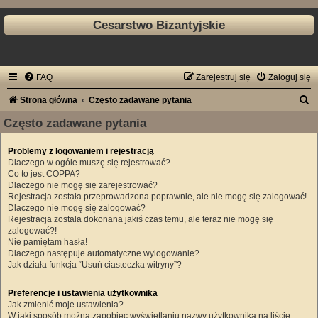
Cesarstwo Bizantyjskie
FAQ
Zarejestruj się
Zaloguj się
S
Strona główna
Często zadawane pytania
z
Często zadawane pytania
u
Problemy z logowaniem i rejestracją
k
Dlaczego w ogóle muszę się rejestrować?
a
Co to jest COPPA?
Dlaczego nie mogę się zarejestrować?
j
Rejestracja została przeprowadzona poprawnie, ale nie mogę się zalogować!
Dlaczego nie mogę się zalogować?
Rejestracja została dokonana jakiś czas temu, ale teraz nie mogę się
zalogować?!
Nie pamiętam hasła!
Dlaczego następuje automatyczne wylogowanie?
Jak działa funkcja “Usuń ciasteczka witryny”?
Preferencje i ustawienia użytkownika
Jak zmienić moje ustawienia?
W jaki sposób można zapobiec wyświetlaniu nazwy użytkownika na liście