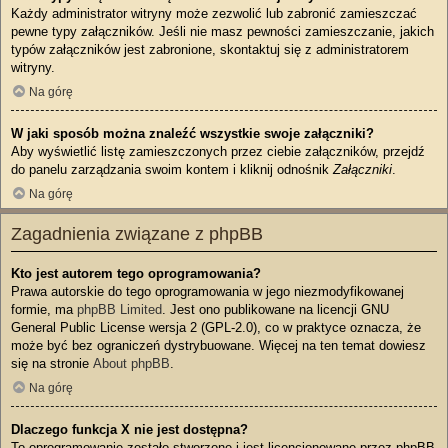
Każdy administrator witryny może zezwolić lub zabronić zamieszczać
pewne typy załączników. Jeśli nie masz pewności zamieszczanie, jakich
typów załączników jest zabronione, skontaktuj się z administratorem
witryny.
Na górę
W jaki sposób można znaleźć wszystkie swoje załączniki?
Aby wyświetlić listę zamieszczonych przez ciebie załączników, przejdź
do panelu zarządzania swoim kontem i kliknij odnośnik
Załączniki
.
Na górę
Zagadnienia związane z phpBB
Kto jest autorem tego oprogramowania?
Prawa autorskie do tego oprogramowania w jego niezmodyfikowanej
formie, ma
phpBB Limited
. Jest ono publikowane na licencji GNU
General Public License wersja 2 (GPL-2.0), co w praktyce oznacza, że
może być bez ograniczeń dystrybuowane. Więcej na ten temat dowiesz
się na stronie
About phpBB
.
Na górę
Dlaczego funkcja X nie jest dostępna?
To oprogramowanie zostało stworzone i jest licencjonowane przez phpBB