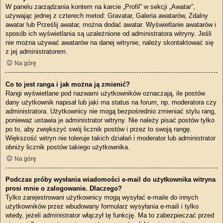
W panelu zarządzania kontem na karcie „Profil” w sekcji „Awatar”,
używając jednej z czterech metod: Gravatar, Galeria awatarów, Zdalny
awatar lub Prześlij awatar, można dodać awatar. Wyświetlanie awatarów i
sposób ich wyświetlania są uzależnione od administratora witryny. Jeśli
nie można używać awatarów na danej witrynie, należy skontaktować się
z jej administratorem.
Na górę
Co to jest ranga i jak można ją zmienić?
Rangi wyświetlane pod nazwami użytkowników oznaczają, ile postów
dany użytkownik napisał lub jaki ma status na forum, np. moderatora czy
administratora. Użytkownicy nie mogą bezpośrednio zmieniać stylu rang,
ponieważ ustawia je administrator witryny. Nie należy pisać postów tylko
po to, aby zwiększyć swój licznik postów i przez to swoją rangę.
Większość witryn nie toleruje takich działań i moderator lub administrator
obniży licznik postów takiego użytkownika.
Na górę
Podczas próby wysłania wiadomości e-mail do użytkownika witryna
prosi mnie o zalogowanie. Dlaczego?
Tylko zarejestrowani użytkownicy mogą wysyłać e-maile do innych
użytkowników przez wbudowany formularz wysyłania e-maili i tylko
wtedy, jeżeli administrator włączył tę funkcję. Ma to zabezpieczać przed