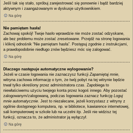
Jeśli tak się stało, spróbuj zarejestrować się ponownie i bądź bardziej
aktywnym i zaangażowanym w dyskusje użytkownikiem.
Na górę
Nie pamiętam hasła!
Zachowaj spokój! Twoje hasło wprawdzie nie może zostać odzyskane,
ale bez problemu może zostać zresetowane. Przejdź na stronę logowania
i kliknij odnośnik “Nie pamiętam hasła”. Postępuj zgodnie z instrukcjami,
a prawdopodobnie niedługo znów będziesz móc się zalogować.
Na górę
Dlaczego następuje automatyczne wylogowanie?
Jeżeli w czasie logowania nie zaznaczysz funkcji
Zapamiętaj mnie
,
witryna zachowa informację o tym, że twój pobyt na tej witrynie będzie
trwał tylko określony przez administratora czas. Zapobiega to
niewłaściwemu użyciu twojego konta przez kogoś innego. Aby pozostać
zalogowanym/zalogowaną, podczas logowania zaznacz funkcję
Loguj
mnie automatycznie
. Jest to niezalecane, jeżeli korzystasz z witryny z
ogólnie dostępnego komputera, np. w bibliotece, kawiarence internetowej,
sali komputerowej w szkole lub na uczelni itp. Jeśli nie widzisz tej
funkcji, oznacza to, że administrator ją wyłączył.
Na górę