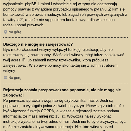
wyjaśnienie. phpBB Limited i właściciele tej witryny nie dostarczają
pomocy prawnej z wyjątkiem przypadku opisanego w pytaniu „Z kim się
kontaktować w sprawach nadużyć lub zagadnień prawnych związanych z
tą witryną?”, a także nie są punktem kontaktowym dla wszelkiego
rodzaju porad prawnych.
Na górę
Dlaczego nie mogę się zarejestrować?
Być może właściciel witryny wyłączył funkcję rejestracji, aby nie
rejestrowały się nowe osoby. Właściciel witryny mógł także zablokować
twój adres IP lub zabronił nazwy użytkownika, którą próbujesz
zarejestrować. W sprawie pomocy skontaktuj się z administratorem
witryny.
Na górę
Rejestracja została przeprowadzona poprawnie, ale nie mogę się
zalogować!
Po pierwsze, sprawdź swoją nazwę użytkownika i hasło. Jeśli są
poprawne, to wystąpiła jedna z dwóch przyczyn. Pierwszą z nich może
być włączona funkcja COPPA, a w czasie rejestracji została podana
informacja, że masz mniej niż 13 lat. Wówczas należy wykonać
instrukcje wysłane na twój adres e-mail. Jeśli nie to było przyczyną, być
może nie została aktywowana rejestracja. Niektóre witryny przed