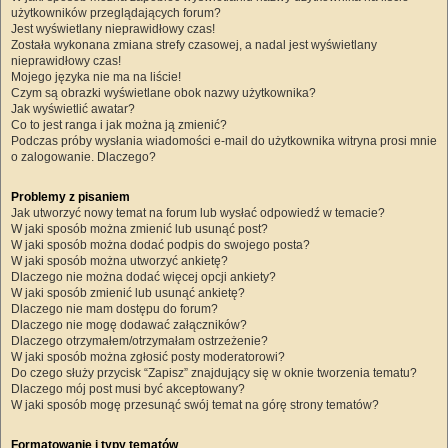
użytkowników przeglądających forum?
Jest wyświetlany nieprawidłowy czas!
Została wykonana zmiana strefy czasowej, a nadal jest wyświetlany
nieprawidłowy czas!
Mojego języka nie ma na liście!
Czym są obrazki wyświetlane obok nazwy użytkownika?
Jak wyświetlić awatar?
Co to jest ranga i jak można ją zmienić?
Podczas próby wysłania wiadomości e-mail do użytkownika witryna prosi mnie
o zalogowanie. Dlaczego?
Problemy z pisaniem
Jak utworzyć nowy temat na forum lub wysłać odpowiedź w temacie?
W jaki sposób można zmienić lub usunąć post?
W jaki sposób można dodać podpis do swojego posta?
W jaki sposób można utworzyć ankietę?
Dlaczego nie można dodać więcej opcji ankiety?
W jaki sposób zmienić lub usunąć ankietę?
Dlaczego nie mam dostępu do forum?
Dlaczego nie mogę dodawać załączników?
Dlaczego otrzymałem/otrzymałam ostrzeżenie?
W jaki sposób można zgłosić posty moderatorowi?
Do czego służy przycisk “Zapisz” znajdujący się w oknie tworzenia tematu?
Dlaczego mój post musi być akceptowany?
W jaki sposób mogę przesunąć swój temat na górę strony tematów?
Formatowanie i typy tematów