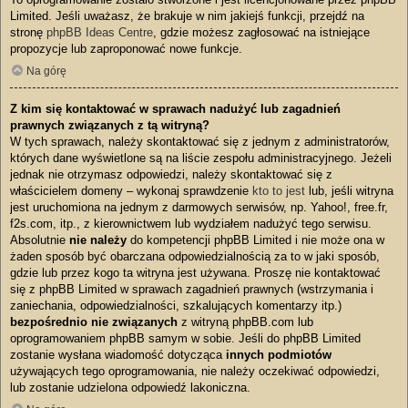
Limited. Jeśli uważasz, że brakuje w nim jakiejś funkcji, przejdź na
stronę
phpBB Ideas Centre
, gdzie możesz zagłosować na istniejące
propozycje lub zaproponować nowe funkcje.
Na górę
Z kim się kontaktować w sprawach nadużyć lub zagadnień
prawnych związanych z tą witryną?
W tych sprawach, należy skontaktować się z jednym z administratorów,
których dane wyświetlone są na liście zespołu administracyjnego. Jeżeli
jednak nie otrzymasz odpowiedzi, należy skontaktować się z
właścicielem domeny – wykonaj sprawdzenie
kto to jest
lub, jeśli witryna
jest uruchomiona na jednym z darmowych serwisów, np. Yahoo!, free.fr,
f2s.com, itp., z kierownictwem lub wydziałem nadużyć tego serwisu.
Absolutnie
nie należy
do kompetencji phpBB Limited i nie może ona w
żaden sposób być obarczana odpowiedzialnością za to w jaki sposób,
gdzie lub przez kogo ta witryna jest używana. Proszę nie kontaktować
się z phpBB Limited w sprawach zagadnień prawnych (wstrzymania i
zaniechania, odpowiedzialności, szkalujących komentarzy itp.)
bezpośrednio nie związanych
z witryną phpBB.com lub
oprogramowaniem phpBB samym w sobie. Jeśli do phpBB Limited
zostanie wysłana wiadomość dotycząca
innych podmiotów
używających tego oprogramowania, nie należy oczekiwać odpowiedzi,
lub zostanie udzielona odpowiedź lakoniczna.