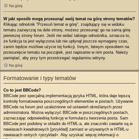
Na górę
W jaki sposób mogę przesunąć swój temat na górę strony tematów?
Klikając odnośnik “Przesuń temat w górę”, znajdujący się w widoku
tematu zazwyczaj na dole strony, możesz przesunąć go na samą górę
pierwszej strony forum. Jeśli nie widać takiego odnośnika, oznacza to,
że funkcja ta jest wyłączona lub nie upłynął jeszcze wymagany czas,
zanim będzie możliwe użycie tej funkcji. Innym, łatwym sposobem na
przesunięcie tematu na początek, jest napisanie w nim posta. Należy
pamiętać, aby przy tym przestrzegać regulaminu witryny.
Na górę
Formatowanie i typy tematów
Co to jest BBCode?
BBCode jest specjalną implementacją języka HTML, która daje lepszą
kontrolę formatowania poszczególnych elementów w postach. Używanie
BBCode na forum jest uzależnione od ustawień określanych przez
administratora. Można wyłączyć BBCode w poszczególnych postach,
zaznaczając odpowiednią funkcję w formularzu tworzenia posta. Sam
BBCode jest podobny w składni do HTML-a, ale znaczniki zawarte są w
nawiasach kwadratowych [przykład] zamiast w używanych w HTML-u
nawiasach ostrych <przykład>. Aby uzyskać więcej informacji o