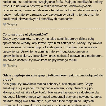
zadaniem jest codzienne przeglądanie forów. Mają oni możliwość zmiany
treści lub usuwania postów, a także blokowania, odblokowywania,
przenoszenia, usuwania i dzielenia tematów na forum, które moderują. Z
reguły moderatorzy czuwają, aby użytkownicy pisali na temat oraz nie
publikowali niewłaściwych i obraźliwych materiałów.
Na górę
Co to są grupy użytkowników?
Grupy użytkowników, to grupy, na jakie administratorzy dzielą całą
społeczność witryny, aby łatwiej było nimi zarządzać. Każdy użytkownik
może należeć do wielu grup, a każda grupa może mieć swoje własne
uprawnienia. Dzięki temu administratorzy mogą łatwo zmieniać
uprawnienia wielu użytkowników naraz, nadawać uprawnienia moderatora
lub dawać dostęp użytkownikom do prywatnego forum.
Na górę
Gdzie znajduje się spis grup użytkowników i jak można dołączyć do
grupy?
Spis grup użytkowników można zobaczyć, otwierając kartę
Grupy
znajdującą się w panelu zarządzania kontem, który otwiera się po
kliknięciu odnośnika
Moje konto
. Nie wszystkie grupy są dostępne dla
każdego. Niektóre mogą wymagać akceptacji przyjęcia nowego członka,
niektóre mogą być zamknięte, a jeszcze inne mogą mieć ukrytych
członków. Użytkownik może poprosić o przyjęcie do danej grupy,