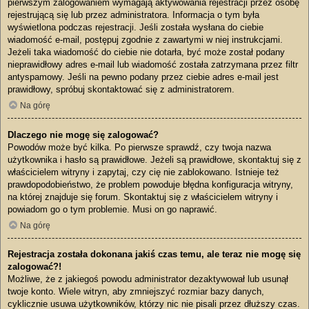
pierwszym zalogowaniem wymagają aktywowania rejestracji przez osobę
rejestrującą się lub przez administratora. Informacja o tym była
wyświetlona podczas rejestracji. Jeśli została wysłana do ciebie
wiadomość e-mail, postępuj zgodnie z zawartymi w niej instrukcjami.
Jeżeli taka wiadomość do ciebie nie dotarła, być może został podany
nieprawidłowy adres e-mail lub wiadomość została zatrzymana przez filtr
antyspamowy. Jeśli na pewno podany przez ciebie adres e-mail jest
prawidłowy, spróbuj skontaktować się z administratorem.
Na górę
Dlaczego nie mogę się zalogować?
Powodów może być kilka. Po pierwsze sprawdź, czy twoja nazwa
użytkownika i hasło są prawidłowe. Jeżeli są prawidłowe, skontaktuj się z
właścicielem witryny i zapytaj, czy cię nie zablokowano. Istnieje też
prawdopodobieństwo, że problem powoduje błędna konfiguracja witryny,
na której znajduje się forum. Skontaktuj się z właścicielem witryny i
powiadom go o tym problemie. Musi on go naprawić.
Na górę
Rejestracja została dokonana jakiś czas temu, ale teraz nie mogę się
zalogować?!
Możliwe, że z jakiegoś powodu administrator dezaktywował lub usunął
twoje konto. Wiele witryn, aby zmniejszyć rozmiar bazy danych,
cyklicznie usuwa użytkowników, którzy nic nie pisali przez dłuższy czas.