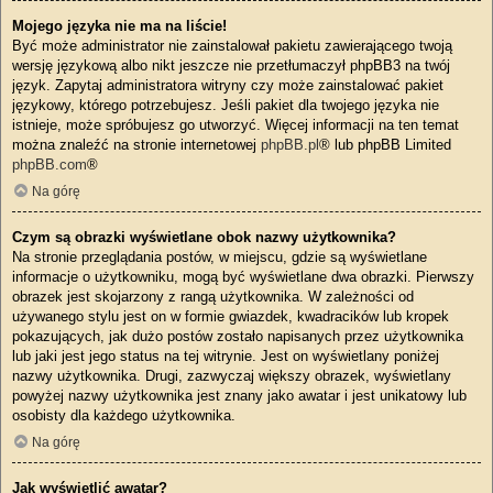
Mojego języka nie ma na liście!
Być może administrator nie zainstalował pakietu zawierającego twoją
wersję językową albo nikt jeszcze nie przetłumaczył phpBB3 na twój
język. Zapytaj administratora witryny czy może zainstalować pakiet
językowy, którego potrzebujesz. Jeśli pakiet dla twojego języka nie
istnieje, może spróbujesz go utworzyć. Więcej informacji na ten temat
można znaleźć na stronie internetowej
phpBB.pl
® lub phpBB Limited
phpBB.com
®
Na górę
Czym są obrazki wyświetlane obok nazwy użytkownika?
Na stronie przeglądania postów, w miejscu, gdzie są wyświetlane
informacje o użytkowniku, mogą być wyświetlane dwa obrazki. Pierwszy
obrazek jest skojarzony z rangą użytkownika. W zależności od
używanego stylu jest on w formie gwiazdek, kwadracików lub kropek
pokazujących, jak dużo postów zostało napisanych przez użytkownika
lub jaki jest jego status na tej witrynie. Jest on wyświetlany poniżej
nazwy użytkownika. Drugi, zazwyczaj większy obrazek, wyświetlany
powyżej nazwy użytkownika jest znany jako awatar i jest unikatowy lub
osobisty dla każdego użytkownika.
Na górę
Jak wyświetlić awatar?