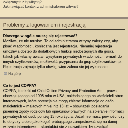
związanych z tą witryną?
Jak nawiązać kontakt z administratorem witryny?
Problemy z logowaniem i rejestracją
Dlaczego w ogóle muszę się rejestrować?
Możliwe, że nie musisz. To od administratora witryny zależy czy, aby
pisać wiadomości, konieczna jest rejestracja. Niemniej rejestracja
umożliwia dostęp do dodatkowych funkcji niedostępnych dla gości,
takich jak własny awatar, wysyłanie prywatnych wiadomości i e-maili do
innych użytkowników, możliwość przypisania do grup użytkowników itp.
Rejestracja zajmuje tylko chwilę, więc zaleca się jej wykonanie.
Na górę
Co to jest COPPA?
COPPA, to skrót od Child Online Privacy and Protection Act – prawa
obowiązującego od 1998 roku w USA, nakładającego na właścicieli stron
internetowych, które potencjalnie mogą zbierać informacje od osób
małoletnich – mających mniej niż 13 lat – obowiązek posiadania
pisemnej zgody rodziców lub opiekunów prawnych na zbieranie informacji
prywatnych od osób poniżej 13 roku życia. Jeżeli nie masz pewności czy
to dotyczy ciebie jako kogoś próbującego zarejestrować się na danej
witrynie internetowej – skontaktuj się z prawnikiem, by uzyskać