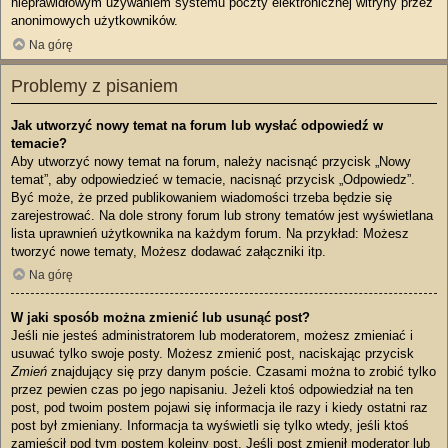
nieprawidłowym używaniem systemu poczty elektronicznej witryny przez
anonimowych użytkowników.
Na górę
Problemy z pisaniem
Jak utworzyć nowy temat na forum lub wysłać odpowiedź w
temacie?
Aby utworzyć nowy temat na forum, należy nacisnąć przycisk „Nowy
temat”, aby odpowiedzieć w temacie, nacisnąć przycisk „Odpowiedz”.
Być może, że przed publikowaniem wiadomości trzeba będzie się
zarejestrować. Na dole strony forum lub strony tematów jest wyświetlana
lista uprawnień użytkownika na każdym forum. Na przykład: Możesz
tworzyć nowe tematy, Możesz dodawać załączniki itp.
Na górę
W jaki sposób można zmienić lub usunąć post?
Jeśli nie jesteś administratorem lub moderatorem, możesz zmieniać i
usuwać tylko swoje posty. Możesz zmienić post, naciskając przycisk
Zmień
znajdujący się przy danym poście. Czasami można to zrobić tylko
przez pewien czas po jego napisaniu. Jeżeli ktoś odpowiedział na ten
post, pod twoim postem pojawi się informacja ile razy i kiedy ostatni raz
post był zmieniany. Informacja ta wyświetli się tylko wtedy, jeśli ktoś
zamieścił pod tym postem kolejny post. Jeśli post zmienił moderator lub