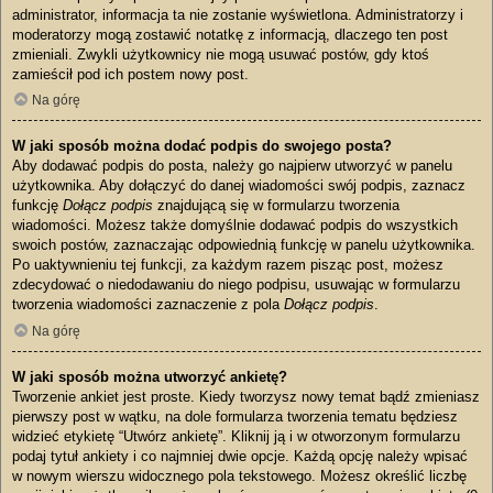
administrator, informacja ta nie zostanie wyświetlona. Administratorzy i
moderatorzy mogą zostawić notatkę z informacją, dlaczego ten post
zmieniali. Zwykli użytkownicy nie mogą usuwać postów, gdy ktoś
zamieścił pod ich postem nowy post.
Na górę
W jaki sposób można dodać podpis do swojego posta?
Aby dodawać podpis do posta, należy go najpierw utworzyć w panelu
użytkownika. Aby dołączyć do danej wiadomości swój podpis, zaznacz
funkcję
Dołącz podpis
znajdującą się w formularzu tworzenia
wiadomości. Możesz także domyślnie dodawać podpis do wszystkich
swoich postów, zaznaczając odpowiednią funkcję w panelu użytkownika.
Po uaktywnieniu tej funkcji, za każdym razem pisząc post, możesz
zdecydować o niedodawaniu do niego podpisu, usuwając w formularzu
tworzenia wiadomości zaznaczenie z pola
Dołącz podpis
.
Na górę
W jaki sposób można utworzyć ankietę?
Tworzenie ankiet jest proste. Kiedy tworzysz nowy temat bądź zmieniasz
pierwszy post w wątku, na dole formularza tworzenia tematu będziesz
widzieć etykietę “Utwórz ankietę”. Kliknij ją i w otworzonym formularzu
podaj tytuł ankiety i co najmniej dwie opcje. Każdą opcję należy wpisać
w nowym wierszu widocznego pola tekstowego. Możesz określić liczbę