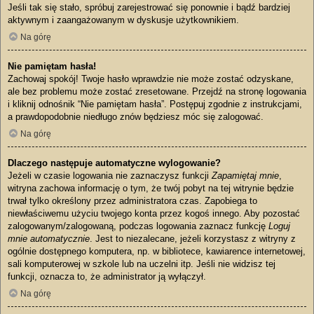
Jeśli tak się stało, spróbuj zarejestrować się ponownie i bądź bardziej
aktywnym i zaangażowanym w dyskusje użytkownikiem.
Na górę
Nie pamiętam hasła!
Zachowaj spokój! Twoje hasło wprawdzie nie może zostać odzyskane,
ale bez problemu może zostać zresetowane. Przejdź na stronę logowania
i kliknij odnośnik “Nie pamiętam hasła”. Postępuj zgodnie z instrukcjami,
a prawdopodobnie niedługo znów będziesz móc się zalogować.
Na górę
Dlaczego następuje automatyczne wylogowanie?
Jeżeli w czasie logowania nie zaznaczysz funkcji
Zapamiętaj mnie
,
witryna zachowa informację o tym, że twój pobyt na tej witrynie będzie
trwał tylko określony przez administratora czas. Zapobiega to
niewłaściwemu użyciu twojego konta przez kogoś innego. Aby pozostać
zalogowanym/zalogowaną, podczas logowania zaznacz funkcję
Loguj
mnie automatycznie
. Jest to niezalecane, jeżeli korzystasz z witryny z
ogólnie dostępnego komputera, np. w bibliotece, kawiarence internetowej,
sali komputerowej w szkole lub na uczelni itp. Jeśli nie widzisz tej
funkcji, oznacza to, że administrator ją wyłączył.
Na górę