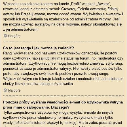
W panelu zarządzania kontem na karcie „Profil” w sekcji „Awatar”,
używając jednej z czterech metod: Gravatar, Galeria awatarów, Zdalny
awatar lub Prześlij awatar, można dodać awatar. Wyświetlanie awatarów i
sposób ich wyświetlania są uzależnione od administratora witryny. Jeśli
nie można używać awatarów na danej witrynie, należy skontaktować się
z jej administratorem.
Na górę
Co to jest ranga i jak można ją zmienić?
Rangi wyświetlane pod nazwami użytkowników oznaczają, ile postów
dany użytkownik napisał lub jaki ma status na forum, np. moderatora czy
administratora. Użytkownicy nie mogą bezpośrednio zmieniać stylu rang,
ponieważ ustawia je administrator witryny. Nie należy pisać postów tylko
po to, aby zwiększyć swój licznik postów i przez to swoją rangę.
Większość witryn nie toleruje takich działań i moderator lub administrator
obniży licznik postów takiego użytkownika.
Na górę
Podczas próby wysłania wiadomości e-mail do użytkownika witryna
prosi mnie o zalogowanie. Dlaczego?
Tylko zarejestrowani użytkownicy mogą wysyłać e-maile do innych
użytkowników przez wbudowany formularz wysyłania e-maili i tylko
wtedy, jeżeli administrator włączył tę funkcję. Ma to zabezpieczać przed