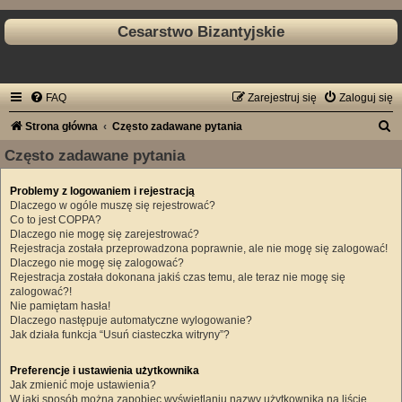
Cesarstwo Bizantyjskie
FAQ
Zarejestruj się
Zaloguj się
S
Strona główna
Często zadawane pytania
z
Często zadawane pytania
u
Problemy z logowaniem i rejestracją
k
Dlaczego w ogóle muszę się rejestrować?
a
Co to jest COPPA?
Dlaczego nie mogę się zarejestrować?
j
Rejestracja została przeprowadzona poprawnie, ale nie mogę się zalogować!
Dlaczego nie mogę się zalogować?
Rejestracja została dokonana jakiś czas temu, ale teraz nie mogę się
zalogować?!
Nie pamiętam hasła!
Dlaczego następuje automatyczne wylogowanie?
Jak działa funkcja “Usuń ciasteczka witryny”?
Preferencje i ustawienia użytkownika
Jak zmienić moje ustawienia?
W jaki sposób można zapobiec wyświetlaniu nazwy użytkownika na liście