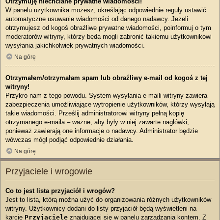
Otrzymuję niechciane prywatne wiadomości!
W panelu użytkownika możesz, określając odpowiednie reguły ustawić
automatyczne usuwanie wiadomości od danego nadawcy. Jeżeli
otrzymujesz od kogoś obraźliwe prywatne wiadomości, poinformuj o tym
moderatorów witryny, którzy będą mogli zabronić takiemu użytkownikowi
wysyłania jakichkolwiek prywatnych wiadomości.
Na górę
Otrzymałem/otrzymałam spam lub obraźliwy e-mail od kogoś z tej
witryny!
Przykro nam z tego powodu. System wysyłania e-maili witryny zawiera
zabezpieczenia umożliwiające wytropienie użytkowników, którzy wysyłają
takie wiadomości. Prześlij administratorowi witryny pełną kopię
otrzymanego e-maila – ważne, aby były w niej zawarte nagłówki,
ponieważ zawierają one informacje o nadawcy. Administrator będzie
wówczas mógł podjąć odpowiednie działania.
Na górę
Przyjaciele i wrogowie
Co to jest lista przyjaciół i wrogów?
Jest to lista, którą można użyć do organizowania różnych użytkowników
witryny. Użytkownicy dodani do listy przyjaciół będą wyświetleni na
karcie
Przyjaciele
znajdującej się w panelu zarządzania kontem. Z