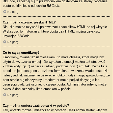
BBCode, zapoznaj się z przewodnikiem dostępnym ze strony tworzenia
posta po kliknięciu odnośnika
BBCode
.
Na górę
Czy można używać języka HTML?
Nie. Nie można używać i przetwarzać znaczników HTML na tej witrynie.
Większość formatowania, które dostarcza HTML, można uzyskać,
używając BBCode.
Na górę
Co to są są emotikony?
Emotikony, zwane też uśmieszkami, to małe obrazki, które mogą być
użyte do wyrażania emocji. Do wyrażania emocji można też stosować
krótkie kody, np. :) oznacza radość, podczas gdy :( smutek. Pełna lista
emotikon jest dostępna z poziomu formularza tworzenia wiadomości. Nie
należy jednak nadmiernie używać emotikon, gdyż mogą spowodować, że
post stanie się nieczytelny i moderator może podjąć decyzję o ich
usunięciu bądź też usunięciu całego posta. Administrator witryny może
określić dopuszczalny limit emotikon w poście.
Na górę
Czy można umieszczać obrazki w poście?
Tak, obrazki można umieszczać w postach. Jeśli administrator włączył