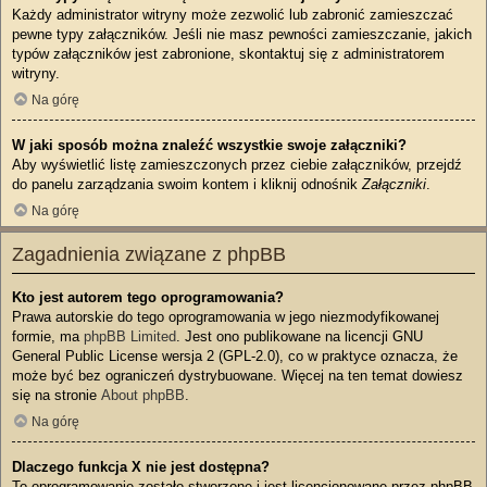
Każdy administrator witryny może zezwolić lub zabronić zamieszczać
pewne typy załączników. Jeśli nie masz pewności zamieszczanie, jakich
typów załączników jest zabronione, skontaktuj się z administratorem
witryny.
Na górę
W jaki sposób można znaleźć wszystkie swoje załączniki?
Aby wyświetlić listę zamieszczonych przez ciebie załączników, przejdź
do panelu zarządzania swoim kontem i kliknij odnośnik
Załączniki
.
Na górę
Zagadnienia związane z phpBB
Kto jest autorem tego oprogramowania?
Prawa autorskie do tego oprogramowania w jego niezmodyfikowanej
formie, ma
phpBB Limited
. Jest ono publikowane na licencji GNU
General Public License wersja 2 (GPL-2.0), co w praktyce oznacza, że
może być bez ograniczeń dystrybuowane. Więcej na ten temat dowiesz
się na stronie
About phpBB
.
Na górę
Dlaczego funkcja X nie jest dostępna?
To oprogramowanie zostało stworzone i jest licencjonowane przez phpBB