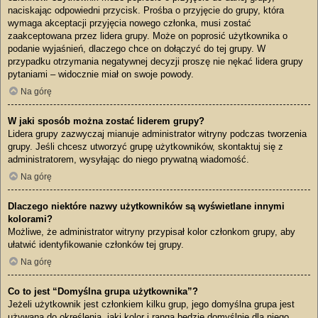
naciskając odpowiedni przycisk. Prośba o przyjęcie do grupy, która
wymaga akceptacji przyjęcia nowego członka, musi zostać
zaakceptowana przez lidera grupy. Może on poprosić użytkownika o
podanie wyjaśnień, dlaczego chce on dołączyć do tej grupy. W
przypadku otrzymania negatywnej decyzji proszę nie nękać lidera grupy
pytaniami – widocznie miał on swoje powody.
Na górę
W jaki sposób można zostać liderem grupy?
Lidera grupy zazwyczaj mianuje administrator witryny podczas tworzenia
grupy. Jeśli chcesz utworzyć grupę użytkowników, skontaktuj się z
administratorem, wysyłając do niego prywatną wiadomość.
Na górę
Dlaczego niektóre nazwy użytkowników są wyświetlane innymi
kolorami?
Możliwe, że administrator witryny przypisał kolor członkom grupy, aby
ułatwić identyfikowanie członków tej grupy.
Na górę
Co to jest “Domyślna grupa użytkownika”?
Jeżeli użytkownik jest członkiem kilku grup, jego domyślna grupa jest
używana do określenia, jaki kolor i ranga będzie domyślnie dla niego