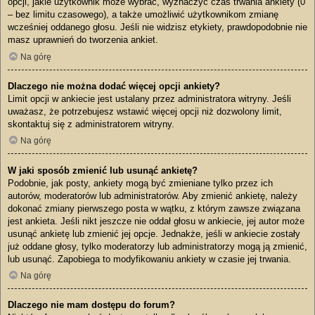
opcji, jakie użytkownik może wybrać, wyznaczyć czas trwania ankiety (0
– bez limitu czasowego), a także umożliwić użytkownikom zmianę
wcześniej oddanego głosu. Jeśli nie widzisz etykiety, prawdopodobnie nie
masz uprawnień do tworzenia ankiet.
Na górę
Dlaczego nie można dodać więcej opcji ankiety?
Limit opcji w ankiecie jest ustalany przez administratora witryny. Jeśli
uważasz, że potrzebujesz wstawić więcej opcji niż dozwolony limit,
skontaktuj się z administratorem witryny.
Na górę
W jaki sposób zmienić lub usunąć ankietę?
Podobnie, jak posty, ankiety mogą być zmieniane tylko przez ich
autorów, moderatorów lub administratorów. Aby zmienić ankietę, należy
dokonać zmiany pierwszego posta w wątku, z którym zawsze związana
jest ankieta. Jeśli nikt jeszcze nie oddał głosu w ankiecie, jej autor może
usunąć ankietę lub zmienić jej opcje. Jednakże, jeśli w ankiecie zostały
już oddane głosy, tylko moderatorzy lub administratorzy mogą ją zmienić,
lub usunąć. Zapobiega to modyfikowaniu ankiety w czasie jej trwania.
Na górę
Dlaczego nie mam dostępu do forum?