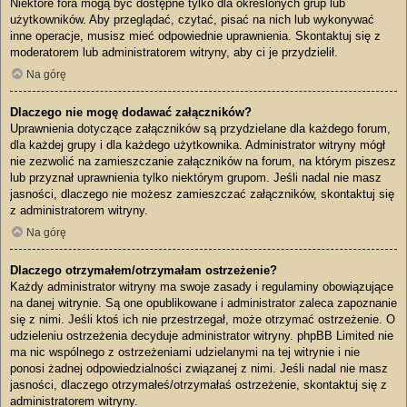
Niektóre fora mogą być dostępne tylko dla określonych grup lub
użytkowników. Aby przeglądać, czytać, pisać na nich lub wykonywać
inne operacje, musisz mieć odpowiednie uprawnienia. Skontaktuj się z
moderatorem lub administratorem witryny, aby ci je przydzielił.
Na górę
Dlaczego nie mogę dodawać załączników?
Uprawnienia dotyczące załączników są przydzielane dla każdego forum,
dla każdej grupy i dla każdego użytkownika. Administrator witryny mógł
nie zezwolić na zamieszczanie załączników na forum, na którym piszesz
lub przyznał uprawnienia tylko niektórym grupom. Jeśli nadal nie masz
jasności, dlaczego nie możesz zamieszczać załączników, skontaktuj się
z administratorem witryny.
Na górę
Dlaczego otrzymałem/otrzymałam ostrzeżenie?
Każdy administrator witryny ma swoje zasady i regulaminy obowiązujące
na danej witrynie. Są one opublikowane i administrator zaleca zapoznanie
się z nimi. Jeśli ktoś ich nie przestrzegał, może otrzymać ostrzeżenie. O
udzieleniu ostrzeżenia decyduje administrator witryny. phpBB Limited nie
ma nic wspólnego z ostrzeżeniami udzielanymi na tej witrynie i nie
ponosi żadnej odpowiedzialności związanej z nimi. Jeśli nadal nie masz
jasności, dlaczego otrzymałeś/otrzymałaś ostrzeżenie, skontaktuj się z
administratorem witryny.