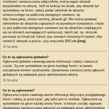
możliwość zamieszczania załączników, można wgrać obrazek
bezpośrednio na witrynę. Jeśli ta funkcja nie działa, aby obrazek był
wyświetlany na forum, należy podać odnośnik do obrazka
umieszczonego na publicznie dostępnym serwerze, np.
http://www.jakas_strona.com/moj_obrazek.gif. Nie można podawać
odnośników do obrazków zapisanych na prywatnym komputerze, chyba
że jest publicznie dostępnym serwerem ani do obrazków znajdujących
się na stronach wymagających autoryzacji, takich jak, np. skrzynki
pocztowe na Gmail lub Yahoo! oraz stronach chronionych hasłem. Aby
umieścić obrazek w poście, użyj znacznika BBCode
[img]
.
Na górę
Co to są ogłoszenia globalne?
Ogłoszenia globalne zawierają ważne informacje i należy zawsze je
czytać. Są one wyświetlane na górze każdego forum i w panelu
zarządzania kontem użytkownika. Uprawnienia zamieszczania ogłoszeń
globalnych są nadawane przez administratora witryny.
Na górę
Co to są ogłoszenia?
Ogłoszenia często zawierają ważne informacje dotyczące przeglądanego
forum i należy je przeczytać, gdy tylko jest to możliwe. Ogłoszenia są
wyświetlane na górze każdej strony forum, w którym zostały napisane.
Uprawnienia zamieszczania ogłoszeń są nadawane przez administratora