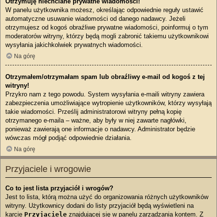
Otrzymuję niechciane prywatne wiadomości!
W panelu użytkownika możesz, określając odpowiednie reguły ustawić
automatyczne usuwanie wiadomości od danego nadawcy. Jeżeli
otrzymujesz od kogoś obraźliwe prywatne wiadomości, poinformuj o tym
moderatorów witryny, którzy będą mogli zabronić takiemu użytkownikowi
wysyłania jakichkolwiek prywatnych wiadomości.
Na górę
Otrzymałem/otrzymałam spam lub obraźliwy e-mail od kogoś z tej
witryny!
Przykro nam z tego powodu. System wysyłania e-maili witryny zawiera
zabezpieczenia umożliwiające wytropienie użytkowników, którzy wysyłają
takie wiadomości. Prześlij administratorowi witryny pełną kopię
otrzymanego e-maila – ważne, aby były w niej zawarte nagłówki,
ponieważ zawierają one informacje o nadawcy. Administrator będzie
wówczas mógł podjąć odpowiednie działania.
Na górę
Przyjaciele i wrogowie
Co to jest lista przyjaciół i wrogów?
Jest to lista, którą można użyć do organizowania różnych użytkowników
witryny. Użytkownicy dodani do listy przyjaciół będą wyświetleni na
karcie
Przyjaciele
znajdującej się w panelu zarządzania kontem. Z