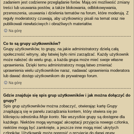
zadaniem jest codzienne przeglądanie forów. Mają oni możliwość zmiany
treści lub usuwania postów, a także blokowania, odblokowywania,
przenoszenia, usuwania i dzielenia tematów na forum, które moderują. Z
reguły moderatorzy czuwają, aby użytkownicy pisali na temat oraz nie
publikowali niewłaściwych i obraźliwych materiałów.
Na górę
Co to są grupy użytkowników?
Grupy użytkowników, to grupy, na jakie administratorzy dzielą całą
społeczność witryny, aby łatwiej było nimi zarządzać. Każdy użytkownik
może należeć do wielu grup, a każda grupa może mieć swoje własne
uprawnienia. Dzięki temu administratorzy mogą łatwo zmieniać
uprawnienia wielu użytkowników naraz, nadawać uprawnienia moderatora
lub dawać dostęp użytkownikom do prywatnego forum.
Na górę
Gdzie znajduje się spis grup użytkowników i jak można dołączyć do
grupy?
Spis grup użytkowników można zobaczyć, otwierając kartę
Grupy
znajdującą się w panelu zarządzania kontem, który otwiera się po
kliknięciu odnośnika
Moje konto
. Nie wszystkie grupy są dostępne dla
każdego. Niektóre mogą wymagać akceptacji przyjęcia nowego członka,
niektóre mogą być zamknięte, a jeszcze inne mogą mieć ukrytych
członków. Użytkownik może poprosić o przyjęcie do danej grupy,