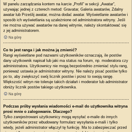
W panelu zarządzania kontem na karcie „Profil” w sekcji „Awatar”,
używając jednej z czterech metod: Gravatar, Galeria awatarów, Zdalny
awatar lub Prześlij awatar, można dodać awatar. Wyświetlanie awatarów i
sposób ich wyświetlania są uzależnione od administratora witryny. Jeśli
nie można używać awatarów na danej witrynie, należy skontaktować się
z jej administratorem.
Na górę
Co to jest ranga i jak można ją zmienić?
Rangi wyświetlane pod nazwami użytkowników oznaczają, ile postów
dany użytkownik napisał lub jaki ma status na forum, np. moderatora czy
administratora. Użytkownicy nie mogą bezpośrednio zmieniać stylu rang,
ponieważ ustawia je administrator witryny. Nie należy pisać postów tylko
po to, aby zwiększyć swój licznik postów i przez to swoją rangę.
Większość witryn nie toleruje takich działań i moderator lub administrator
obniży licznik postów takiego użytkownika.
Na górę
Podczas próby wysłania wiadomości e-mail do użytkownika witryna
prosi mnie o zalogowanie. Dlaczego?
Tylko zarejestrowani użytkownicy mogą wysyłać e-maile do innych
użytkowników przez wbudowany formularz wysyłania e-maili i tylko
wtedy, jeżeli administrator włączył tę funkcję. Ma to zabezpieczać przed