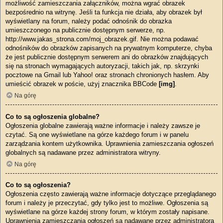
możliwość zamieszczania załączników, można wgrać obrazek
bezpośrednio na witrynę. Jeśli ta funkcja nie działa, aby obrazek był
wyświetlany na forum, należy podać odnośnik do obrazka
umieszczonego na publicznie dostępnym serwerze, np.
http://www.jakas_strona.com/moj_obrazek.gif. Nie można podawać
odnośników do obrazków zapisanych na prywatnym komputerze, chyba
że jest publicznie dostępnym serwerem ani do obrazków znajdujących
się na stronach wymagających autoryzacji, takich jak, np. skrzynki
pocztowe na Gmail lub Yahoo! oraz stronach chronionych hasłem. Aby
umieścić obrazek w poście, użyj znacznika BBCode
[img]
.
Na górę
Co to są ogłoszenia globalne?
Ogłoszenia globalne zawierają ważne informacje i należy zawsze je
czytać. Są one wyświetlane na górze każdego forum i w panelu
zarządzania kontem użytkownika. Uprawnienia zamieszczania ogłoszeń
globalnych są nadawane przez administratora witryny.
Na górę
Co to są ogłoszenia?
Ogłoszenia często zawierają ważne informacje dotyczące przeglądanego
forum i należy je przeczytać, gdy tylko jest to możliwe. Ogłoszenia są
wyświetlane na górze każdej strony forum, w którym zostały napisane.
Uprawnienia zamieszczania ogłoszeń są nadawane przez administratora