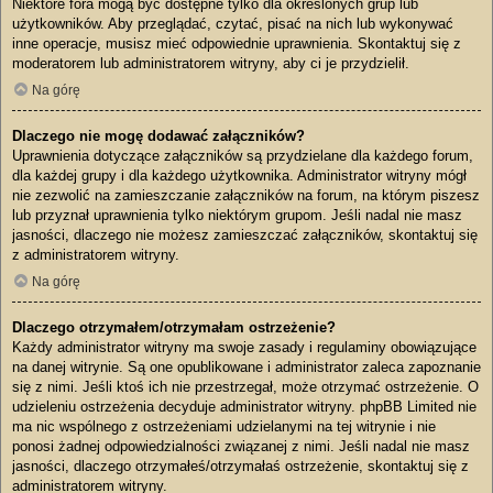
Niektóre fora mogą być dostępne tylko dla określonych grup lub
użytkowników. Aby przeglądać, czytać, pisać na nich lub wykonywać
inne operacje, musisz mieć odpowiednie uprawnienia. Skontaktuj się z
moderatorem lub administratorem witryny, aby ci je przydzielił.
Na górę
Dlaczego nie mogę dodawać załączników?
Uprawnienia dotyczące załączników są przydzielane dla każdego forum,
dla każdej grupy i dla każdego użytkownika. Administrator witryny mógł
nie zezwolić na zamieszczanie załączników na forum, na którym piszesz
lub przyznał uprawnienia tylko niektórym grupom. Jeśli nadal nie masz
jasności, dlaczego nie możesz zamieszczać załączników, skontaktuj się
z administratorem witryny.
Na górę
Dlaczego otrzymałem/otrzymałam ostrzeżenie?
Każdy administrator witryny ma swoje zasady i regulaminy obowiązujące
na danej witrynie. Są one opublikowane i administrator zaleca zapoznanie
się z nimi. Jeśli ktoś ich nie przestrzegał, może otrzymać ostrzeżenie. O
udzieleniu ostrzeżenia decyduje administrator witryny. phpBB Limited nie
ma nic wspólnego z ostrzeżeniami udzielanymi na tej witrynie i nie
ponosi żadnej odpowiedzialności związanej z nimi. Jeśli nadal nie masz
jasności, dlaczego otrzymałeś/otrzymałaś ostrzeżenie, skontaktuj się z
administratorem witryny.