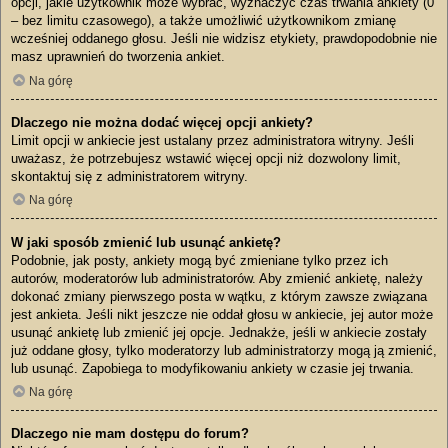
opcji, jakie użytkownik może wybrać, wyznaczyć czas trwania ankiety (0
– bez limitu czasowego), a także umożliwić użytkownikom zmianę
wcześniej oddanego głosu. Jeśli nie widzisz etykiety, prawdopodobnie nie
masz uprawnień do tworzenia ankiet.
Na górę
Dlaczego nie można dodać więcej opcji ankiety?
Limit opcji w ankiecie jest ustalany przez administratora witryny. Jeśli
uważasz, że potrzebujesz wstawić więcej opcji niż dozwolony limit,
skontaktuj się z administratorem witryny.
Na górę
W jaki sposób zmienić lub usunąć ankietę?
Podobnie, jak posty, ankiety mogą być zmieniane tylko przez ich
autorów, moderatorów lub administratorów. Aby zmienić ankietę, należy
dokonać zmiany pierwszego posta w wątku, z którym zawsze związana
jest ankieta. Jeśli nikt jeszcze nie oddał głosu w ankiecie, jej autor może
usunąć ankietę lub zmienić jej opcje. Jednakże, jeśli w ankiecie zostały
już oddane głosy, tylko moderatorzy lub administratorzy mogą ją zmienić,
lub usunąć. Zapobiega to modyfikowaniu ankiety w czasie jej trwania.
Na górę
Dlaczego nie mam dostępu do forum?