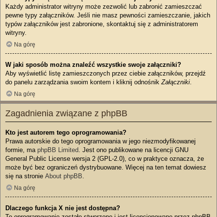
Każdy administrator witryny może zezwolić lub zabronić zamieszczać
pewne typy załączników. Jeśli nie masz pewności zamieszczanie, jakich
typów załączników jest zabronione, skontaktuj się z administratorem
witryny.
Na górę
W jaki sposób można znaleźć wszystkie swoje załączniki?
Aby wyświetlić listę zamieszczonych przez ciebie załączników, przejdź
do panelu zarządzania swoim kontem i kliknij odnośnik
Załączniki
.
Na górę
Zagadnienia związane z phpBB
Kto jest autorem tego oprogramowania?
Prawa autorskie do tego oprogramowania w jego niezmodyfikowanej
formie, ma
phpBB Limited
. Jest ono publikowane na licencji GNU
General Public License wersja 2 (GPL-2.0), co w praktyce oznacza, że
może być bez ograniczeń dystrybuowane. Więcej na ten temat dowiesz
się na stronie
About phpBB
.
Na górę
Dlaczego funkcja X nie jest dostępna?
To oprogramowanie zostało stworzone i jest licencjonowane przez phpBB