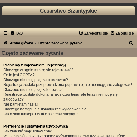
Cesarstwo Bizantyjskie
FAQ
Zarejestruj się
Zaloguj się
S
Strona główna
Często zadawane pytania
z
Często zadawane pytania
u
Problemy z logowaniem i rejestracją
k
Dlaczego w ogóle muszę się rejestrować?
a
Co to jest COPPA?
Dlaczego nie mogę się zarejestrować?
j
Rejestracja została przeprowadzona poprawnie, ale nie mogę się zalogować!
Dlaczego nie mogę się zalogować?
Rejestracja została dokonana jakiś czas temu, ale teraz nie mogę się
zalogować?!
Nie pamiętam hasła!
Dlaczego następuje automatyczne wylogowanie?
Jak działa funkcja “Usuń ciasteczka witryny”?
Preferencje i ustawienia użytkownika
Jak zmienić moje ustawienia?
W jaki sposób można zapobiec wyświetlaniu nazwy użytkownika na liście