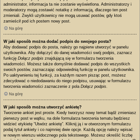
administrator, informacja ta nie zostanie wyświetlona. Administratorzy i
moderatorzy mogą zostawić notatkę z informacją, dlaczego ten post
zmieniali. Zwykli użytkownicy nie mogą usuwać postów, gdy ktoś
zamieścił pod ich postem nowy post.
Na górę
W jaki sposób można dodać podpis do swojego posta?
Aby dodawać podpis do posta, należy go najpierw utworzyć w panelu
użytkownika. Aby dołączyć do danej wiadomości swój podpis, zaznacz
funkcję
Dołącz podpis
znajdującą się w formularzu tworzenia
wiadomości. Możesz także domyślnie dodawać podpis do wszystkich
swoich postów, zaznaczając odpowiednią funkcję w panelu użytkownika.
Po uaktywnieniu tej funkcji, za każdym razem pisząc post, możesz
zdecydować o niedodawaniu do niego podpisu, usuwając w formularzu
tworzenia wiadomości zaznaczenie z pola
Dołącz podpis
.
Na górę
W jaki sposób można utworzyć ankietę?
Tworzenie ankiet jest proste. Kiedy tworzysz nowy temat bądź zmieniasz
pierwszy post w wątku, na dole formularza tworzenia tematu będziesz
widzieć etykietę “Utwórz ankietę”. Kliknij ją i w otworzonym formularzu
podaj tytuł ankiety i co najmniej dwie opcje. Każdą opcję należy wpisać
w nowym wierszu widocznego pola tekstowego. Możesz określić liczbę