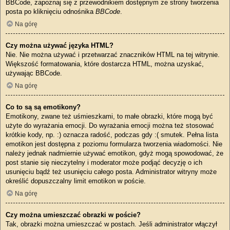
BBCode, zapoznaj się z przewodnikiem dostępnym ze strony tworzenia
posta po kliknięciu odnośnika
BBCode
.
Na górę
Czy można używać języka HTML?
Nie. Nie można używać i przetwarzać znaczników HTML na tej witrynie.
Większość formatowania, które dostarcza HTML, można uzyskać,
używając BBCode.
Na górę
Co to są są emotikony?
Emotikony, zwane też uśmieszkami, to małe obrazki, które mogą być
użyte do wyrażania emocji. Do wyrażania emocji można też stosować
krótkie kody, np. :) oznacza radość, podczas gdy :( smutek. Pełna lista
emotikon jest dostępna z poziomu formularza tworzenia wiadomości. Nie
należy jednak nadmiernie używać emotikon, gdyż mogą spowodować, że
post stanie się nieczytelny i moderator może podjąć decyzję o ich
usunięciu bądź też usunięciu całego posta. Administrator witryny może
określić dopuszczalny limit emotikon w poście.
Na górę
Czy można umieszczać obrazki w poście?
Tak, obrazki można umieszczać w postach. Jeśli administrator włączył