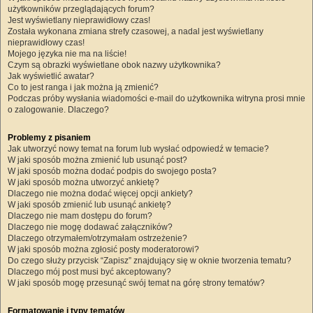
użytkowników przeglądających forum?
Jest wyświetlany nieprawidłowy czas!
Została wykonana zmiana strefy czasowej, a nadal jest wyświetlany
nieprawidłowy czas!
Mojego języka nie ma na liście!
Czym są obrazki wyświetlane obok nazwy użytkownika?
Jak wyświetlić awatar?
Co to jest ranga i jak można ją zmienić?
Podczas próby wysłania wiadomości e-mail do użytkownika witryna prosi mnie
o zalogowanie. Dlaczego?
Problemy z pisaniem
Jak utworzyć nowy temat na forum lub wysłać odpowiedź w temacie?
W jaki sposób można zmienić lub usunąć post?
W jaki sposób można dodać podpis do swojego posta?
W jaki sposób można utworzyć ankietę?
Dlaczego nie można dodać więcej opcji ankiety?
W jaki sposób zmienić lub usunąć ankietę?
Dlaczego nie mam dostępu do forum?
Dlaczego nie mogę dodawać załączników?
Dlaczego otrzymałem/otrzymałam ostrzeżenie?
W jaki sposób można zgłosić posty moderatorowi?
Do czego służy przycisk “Zapisz” znajdujący się w oknie tworzenia tematu?
Dlaczego mój post musi być akceptowany?
W jaki sposób mogę przesunąć swój temat na górę strony tematów?
Formatowanie i typy tematów