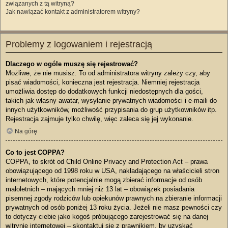
związanych z tą witryną?
Jak nawiązać kontakt z administratorem witryny?
Problemy z logowaniem i rejestracją
Dlaczego w ogóle muszę się rejestrować?
Możliwe, że nie musisz. To od administratora witryny zależy czy, aby
pisać wiadomości, konieczna jest rejestracja. Niemniej rejestracja
umożliwia dostęp do dodatkowych funkcji niedostępnych dla gości,
takich jak własny awatar, wysyłanie prywatnych wiadomości i e-maili do
innych użytkowników, możliwość przypisania do grup użytkowników itp.
Rejestracja zajmuje tylko chwilę, więc zaleca się jej wykonanie.
Na górę
Co to jest COPPA?
COPPA, to skrót od Child Online Privacy and Protection Act – prawa
obowiązującego od 1998 roku w USA, nakładającego na właścicieli stron
internetowych, które potencjalnie mogą zbierać informacje od osób
małoletnich – mających mniej niż 13 lat – obowiązek posiadania
pisemnej zgody rodziców lub opiekunów prawnych na zbieranie informacji
prywatnych od osób poniżej 13 roku życia. Jeżeli nie masz pewności czy
to dotyczy ciebie jako kogoś próbującego zarejestrować się na danej
witrynie internetowej – skontaktuj się z prawnikiem, by uzyskać