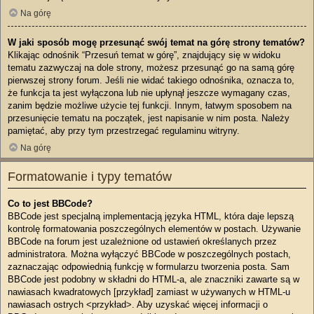
Na górę
W jaki sposób mogę przesunąć swój temat na górę strony tematów?
Klikając odnośnik “Przesuń temat w górę”, znajdujący się w widoku
tematu zazwyczaj na dole strony, możesz przesunąć go na samą górę
pierwszej strony forum. Jeśli nie widać takiego odnośnika, oznacza to,
że funkcja ta jest wyłączona lub nie upłynął jeszcze wymagany czas,
zanim będzie możliwe użycie tej funkcji. Innym, łatwym sposobem na
przesunięcie tematu na początek, jest napisanie w nim posta. Należy
pamiętać, aby przy tym przestrzegać regulaminu witryny.
Na górę
Formatowanie i typy tematów
Co to jest BBCode?
BBCode jest specjalną implementacją języka HTML, która daje lepszą
kontrolę formatowania poszczególnych elementów w postach. Używanie
BBCode na forum jest uzależnione od ustawień określanych przez
administratora. Można wyłączyć BBCode w poszczególnych postach,
zaznaczając odpowiednią funkcję w formularzu tworzenia posta. Sam
BBCode jest podobny w składni do HTML-a, ale znaczniki zawarte są w
nawiasach kwadratowych [przykład] zamiast w używanych w HTML-u
nawiasach ostrych <przykład>. Aby uzyskać więcej informacji o