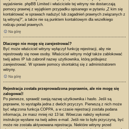
wyjaśnienie. phpBB Limited i właściciele tej witryny nie dostarczają
pomocy prawnej z wyjątkiem przypadku opisanego w pytaniu „Z kim się
kontaktować w sprawach nadużyć lub zagadnień prawnych związanych z
tą witryną?”, a także nie są punktem kontaktowym dla wszelkiego
rodzaju porad prawnych.
Na górę
Dlaczego nie mogę się zarejestrować?
Być może właściciel witryny wyłączył funkcję rejestracji, aby nie
rejestrowały się nowe osoby. Właściciel witryny mógł także zablokować
twój adres IP lub zabronił nazwy użytkownika, którą próbujesz
zarejestrować. W sprawie pomocy skontaktuj się z administratorem
witryny.
Na górę
Rejestracja została przeprowadzona poprawnie, ale nie mogę się
zalogować!
Po pierwsze, sprawdź swoją nazwę użytkownika i hasło. Jeśli są
poprawne, to wystąpiła jedna z dwóch przyczyn. Pierwszą z nich może
być włączona funkcja COPPA, a w czasie rejestracji została podana
informacja, że masz mniej niż 13 lat. Wówczas należy wykonać
instrukcje wysłane na twój adres e-mail. Jeśli nie to było przyczyną, być
może nie została aktywowana rejestracja. Niektóre witryny przed