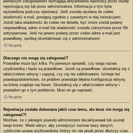
pierwszym zalogowaniem wymagają aktywowania rejestracji przez osobę
rejestrującą się lub przez administratora. Informacja o tym była
wyświetlona podczas rejestracji. Jeśli została wysłana do ciebie
wiadomość e-mail, postępuj zgodnie z zawartymi w niej instrukcjami.
Jeżeli taka wiadomość do ciebie nie dotarła, być może został podany
nieprawidłowy adres e-mail lub wiadomość została zatrzymana przez filtr
antyspamowy. Jeśli na pewno podany przez ciebie adres e-mail jest
prawidłowy, spróbuj skontaktować się z administratorem.
Na górę
Dlaczego nie mogę się zalogować?
Powodów może być kilka. Po pierwsze sprawdź, czy twoja nazwa
użytkownika i hasło są prawidłowe. Jeżeli są prawidłowe, skontaktuj się z
właścicielem witryny i zapytaj, czy cię nie zablokowano. Istnieje też
prawdopodobieństwo, że problem powoduje błędna konfiguracja witryny,
na której znajduje się forum. Skontaktuj się z właścicielem witryny i
powiadom go o tym problemie. Musi on go naprawić.
Na górę
Rejestracja została dokonana jakiś czas temu, ale teraz nie mogę się
zalogować?!
Możliwe, że z jakiegoś powodu administrator dezaktywował lub usunął
twoje konto. Wiele witryn, aby zmniejszyć rozmiar bazy danych,
cyklicznie usuwa użytkowników, którzy nic nie pisali przez dłuższy czas.