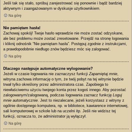
Jeśli tak się stało, spróbuj zarejestrować się ponownie i bądź bardziej
aktywnym i zaangażowanym w dyskusje użytkownikiem.
Na górę
Nie pamiętam hasła!
Zachowaj spokój! Twoje hasło wprawdzie nie może zostać odzyskane,
ale bez problemu może zostać zresetowane. Przejdź na stronę logowania
i kliknij odnośnik “Nie pamiętam hasła”. Postępuj zgodnie z instrukcjami,
a prawdopodobnie niedługo znów będziesz móc się zalogować.
Na górę
Dlaczego następuje automatyczne wylogowanie?
Jeżeli w czasie logowania nie zaznaczysz funkcji
Zapamiętaj mnie
,
witryna zachowa informację o tym, że twój pobyt na tej witrynie będzie
trwał tylko określony przez administratora czas. Zapobiega to
niewłaściwemu użyciu twojego konta przez kogoś innego. Aby pozostać
zalogowanym/zalogowaną, podczas logowania zaznacz funkcję
Loguj
mnie automatycznie
. Jest to niezalecane, jeżeli korzystasz z witryny z
ogólnie dostępnego komputera, np. w bibliotece, kawiarence internetowej,
sali komputerowej w szkole lub na uczelni itp. Jeśli nie widzisz tej
funkcji, oznacza to, że administrator ją wyłączył.
Na górę