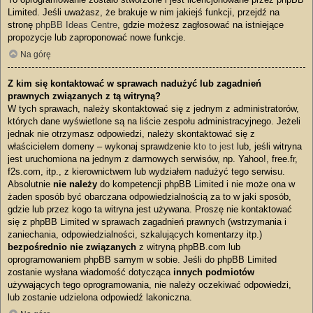
Limited. Jeśli uważasz, że brakuje w nim jakiejś funkcji, przejdź na
stronę
phpBB Ideas Centre
, gdzie możesz zagłosować na istniejące
propozycje lub zaproponować nowe funkcje.
Na górę
Z kim się kontaktować w sprawach nadużyć lub zagadnień
prawnych związanych z tą witryną?
W tych sprawach, należy skontaktować się z jednym z administratorów,
których dane wyświetlone są na liście zespołu administracyjnego. Jeżeli
jednak nie otrzymasz odpowiedzi, należy skontaktować się z
właścicielem domeny – wykonaj sprawdzenie
kto to jest
lub, jeśli witryna
jest uruchomiona na jednym z darmowych serwisów, np. Yahoo!, free.fr,
f2s.com, itp., z kierownictwem lub wydziałem nadużyć tego serwisu.
Absolutnie
nie należy
do kompetencji phpBB Limited i nie może ona w
żaden sposób być obarczana odpowiedzialnością za to w jaki sposób,
gdzie lub przez kogo ta witryna jest używana. Proszę nie kontaktować
się z phpBB Limited w sprawach zagadnień prawnych (wstrzymania i
zaniechania, odpowiedzialności, szkalujących komentarzy itp.)
bezpośrednio nie związanych
z witryną phpBB.com lub
oprogramowaniem phpBB samym w sobie. Jeśli do phpBB Limited
zostanie wysłana wiadomość dotycząca
innych podmiotów
używających tego oprogramowania, nie należy oczekiwać odpowiedzi,
lub zostanie udzielona odpowiedź lakoniczna.