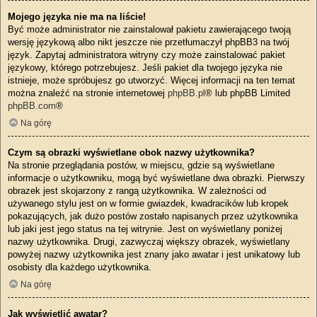
Mojego języka nie ma na liście!
Być może administrator nie zainstalował pakietu zawierającego twoją
wersję językową albo nikt jeszcze nie przetłumaczył phpBB3 na twój
język. Zapytaj administratora witryny czy może zainstalować pakiet
językowy, którego potrzebujesz. Jeśli pakiet dla twojego języka nie
istnieje, może spróbujesz go utworzyć. Więcej informacji na ten temat
można znaleźć na stronie internetowej
phpBB.pl
® lub phpBB Limited
phpBB.com
®
Na górę
Czym są obrazki wyświetlane obok nazwy użytkownika?
Na stronie przeglądania postów, w miejscu, gdzie są wyświetlane
informacje o użytkowniku, mogą być wyświetlane dwa obrazki. Pierwszy
obrazek jest skojarzony z rangą użytkownika. W zależności od
używanego stylu jest on w formie gwiazdek, kwadracików lub kropek
pokazujących, jak dużo postów zostało napisanych przez użytkownika
lub jaki jest jego status na tej witrynie. Jest on wyświetlany poniżej
nazwy użytkownika. Drugi, zazwyczaj większy obrazek, wyświetlany
powyżej nazwy użytkownika jest znany jako awatar i jest unikatowy lub
osobisty dla każdego użytkownika.
Na górę
Jak wyświetlić awatar?