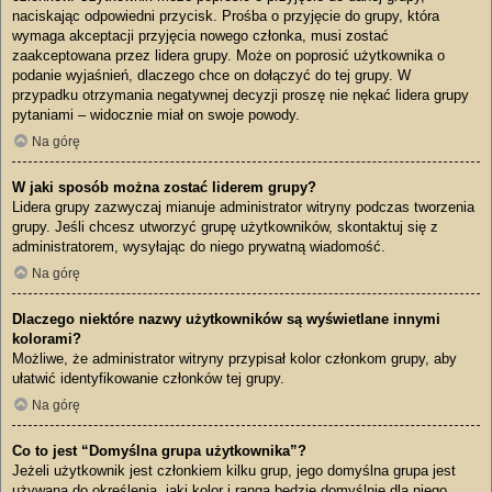
naciskając odpowiedni przycisk. Prośba o przyjęcie do grupy, która
wymaga akceptacji przyjęcia nowego członka, musi zostać
zaakceptowana przez lidera grupy. Może on poprosić użytkownika o
podanie wyjaśnień, dlaczego chce on dołączyć do tej grupy. W
przypadku otrzymania negatywnej decyzji proszę nie nękać lidera grupy
pytaniami – widocznie miał on swoje powody.
Na górę
W jaki sposób można zostać liderem grupy?
Lidera grupy zazwyczaj mianuje administrator witryny podczas tworzenia
grupy. Jeśli chcesz utworzyć grupę użytkowników, skontaktuj się z
administratorem, wysyłając do niego prywatną wiadomość.
Na górę
Dlaczego niektóre nazwy użytkowników są wyświetlane innymi
kolorami?
Możliwe, że administrator witryny przypisał kolor członkom grupy, aby
ułatwić identyfikowanie członków tej grupy.
Na górę
Co to jest “Domyślna grupa użytkownika”?
Jeżeli użytkownik jest członkiem kilku grup, jego domyślna grupa jest
używana do określenia, jaki kolor i ranga będzie domyślnie dla niego