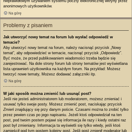
nieprawidłowym używaniem systemu poczty elektronicznej witryny przez
anonimowych użytkowników.
Na górę
Problemy z pisaniem
Jak utworzyć nowy temat na forum lub wysłać odpowiedź w
temacie?
Aby utworzyć nowy temat na forum, należy nacisnąć przycisk „Nowy
temat”, aby odpowiedzieć w temacie, nacisnąć przycisk „Odpowiedz”.
Być może, że przed publikowaniem wiadomości trzeba będzie się
zarejestrować. Na dole strony forum lub strony tematów jest wyświetlana
lista uprawnień użytkownika na każdym forum. Na przykład: Możesz
tworzyć nowe tematy, Możesz dodawać załączniki itp.
Na górę
W jaki sposób można zmienić lub usunąć post?
Jeśli nie jesteś administratorem lub moderatorem, możesz zmieniać i
usuwać tylko swoje posty. Możesz zmienić post, naciskając przycisk
Zmień
znajdujący się przy danym poście. Czasami można to zrobić tylko
przez pewien czas po jego napisaniu. Jeżeli ktoś odpowiedział na ten
post, pod twoim postem pojawi się informacja ile razy i kiedy ostatni raz
post był zmieniany. Informacja ta wyświetli się tylko wtedy, jeśli ktoś
zamieścił pod tym postem kolejny post. Jeśli post zmienił moderator lub