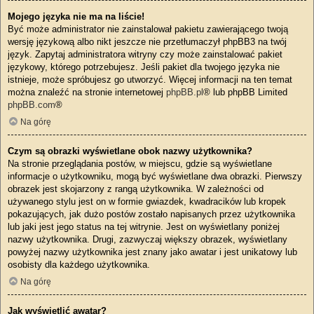
Mojego języka nie ma na liście!
Być może administrator nie zainstalował pakietu zawierającego twoją
wersję językową albo nikt jeszcze nie przetłumaczył phpBB3 na twój
język. Zapytaj administratora witryny czy może zainstalować pakiet
językowy, którego potrzebujesz. Jeśli pakiet dla twojego języka nie
istnieje, może spróbujesz go utworzyć. Więcej informacji na ten temat
można znaleźć na stronie internetowej
phpBB.pl
® lub phpBB Limited
phpBB.com
®
Na górę
Czym są obrazki wyświetlane obok nazwy użytkownika?
Na stronie przeglądania postów, w miejscu, gdzie są wyświetlane
informacje o użytkowniku, mogą być wyświetlane dwa obrazki. Pierwszy
obrazek jest skojarzony z rangą użytkownika. W zależności od
używanego stylu jest on w formie gwiazdek, kwadracików lub kropek
pokazujących, jak dużo postów zostało napisanych przez użytkownika
lub jaki jest jego status na tej witrynie. Jest on wyświetlany poniżej
nazwy użytkownika. Drugi, zazwyczaj większy obrazek, wyświetlany
powyżej nazwy użytkownika jest znany jako awatar i jest unikatowy lub
osobisty dla każdego użytkownika.
Na górę
Jak wyświetlić awatar?