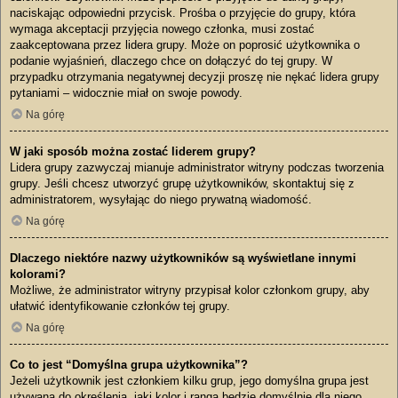
naciskając odpowiedni przycisk. Prośba o przyjęcie do grupy, która
wymaga akceptacji przyjęcia nowego członka, musi zostać
zaakceptowana przez lidera grupy. Może on poprosić użytkownika o
podanie wyjaśnień, dlaczego chce on dołączyć do tej grupy. W
przypadku otrzymania negatywnej decyzji proszę nie nękać lidera grupy
pytaniami – widocznie miał on swoje powody.
Na górę
W jaki sposób można zostać liderem grupy?
Lidera grupy zazwyczaj mianuje administrator witryny podczas tworzenia
grupy. Jeśli chcesz utworzyć grupę użytkowników, skontaktuj się z
administratorem, wysyłając do niego prywatną wiadomość.
Na górę
Dlaczego niektóre nazwy użytkowników są wyświetlane innymi
kolorami?
Możliwe, że administrator witryny przypisał kolor członkom grupy, aby
ułatwić identyfikowanie członków tej grupy.
Na górę
Co to jest “Domyślna grupa użytkownika”?
Jeżeli użytkownik jest członkiem kilku grup, jego domyślna grupa jest
używana do określenia, jaki kolor i ranga będzie domyślnie dla niego