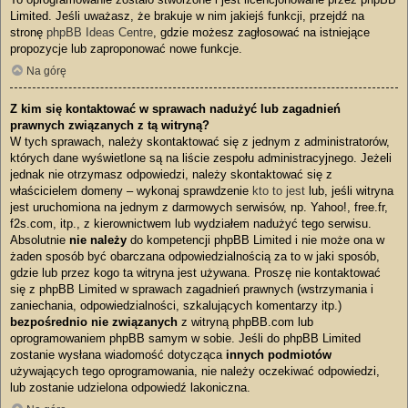
Limited. Jeśli uważasz, że brakuje w nim jakiejś funkcji, przejdź na
stronę
phpBB Ideas Centre
, gdzie możesz zagłosować na istniejące
propozycje lub zaproponować nowe funkcje.
Na górę
Z kim się kontaktować w sprawach nadużyć lub zagadnień
prawnych związanych z tą witryną?
W tych sprawach, należy skontaktować się z jednym z administratorów,
których dane wyświetlone są na liście zespołu administracyjnego. Jeżeli
jednak nie otrzymasz odpowiedzi, należy skontaktować się z
właścicielem domeny – wykonaj sprawdzenie
kto to jest
lub, jeśli witryna
jest uruchomiona na jednym z darmowych serwisów, np. Yahoo!, free.fr,
f2s.com, itp., z kierownictwem lub wydziałem nadużyć tego serwisu.
Absolutnie
nie należy
do kompetencji phpBB Limited i nie może ona w
żaden sposób być obarczana odpowiedzialnością za to w jaki sposób,
gdzie lub przez kogo ta witryna jest używana. Proszę nie kontaktować
się z phpBB Limited w sprawach zagadnień prawnych (wstrzymania i
zaniechania, odpowiedzialności, szkalujących komentarzy itp.)
bezpośrednio nie związanych
z witryną phpBB.com lub
oprogramowaniem phpBB samym w sobie. Jeśli do phpBB Limited
zostanie wysłana wiadomość dotycząca
innych podmiotów
używających tego oprogramowania, nie należy oczekiwać odpowiedzi,
lub zostanie udzielona odpowiedź lakoniczna.