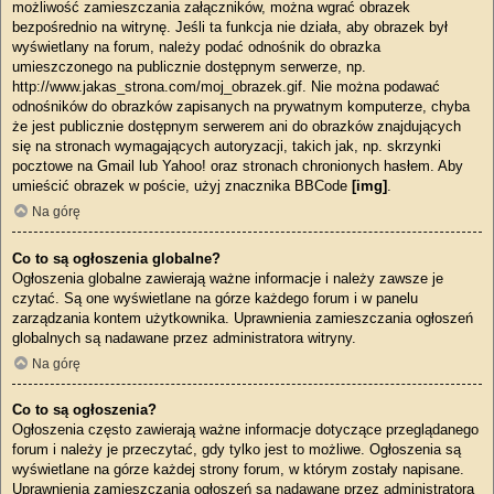
możliwość zamieszczania załączników, można wgrać obrazek
bezpośrednio na witrynę. Jeśli ta funkcja nie działa, aby obrazek był
wyświetlany na forum, należy podać odnośnik do obrazka
umieszczonego na publicznie dostępnym serwerze, np.
http://www.jakas_strona.com/moj_obrazek.gif. Nie można podawać
odnośników do obrazków zapisanych na prywatnym komputerze, chyba
że jest publicznie dostępnym serwerem ani do obrazków znajdujących
się na stronach wymagających autoryzacji, takich jak, np. skrzynki
pocztowe na Gmail lub Yahoo! oraz stronach chronionych hasłem. Aby
umieścić obrazek w poście, użyj znacznika BBCode
[img]
.
Na górę
Co to są ogłoszenia globalne?
Ogłoszenia globalne zawierają ważne informacje i należy zawsze je
czytać. Są one wyświetlane na górze każdego forum i w panelu
zarządzania kontem użytkownika. Uprawnienia zamieszczania ogłoszeń
globalnych są nadawane przez administratora witryny.
Na górę
Co to są ogłoszenia?
Ogłoszenia często zawierają ważne informacje dotyczące przeglądanego
forum i należy je przeczytać, gdy tylko jest to możliwe. Ogłoszenia są
wyświetlane na górze każdej strony forum, w którym zostały napisane.
Uprawnienia zamieszczania ogłoszeń są nadawane przez administratora