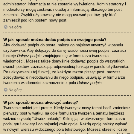
administrator, informacja ta nie zostanie wyświetlona. Administratorzy i
moderatorzy mogą zostawić notatkę z informacją, dlaczego ten post
zmieniali. Zwykli użytkownicy nie mogą usuwać postów, gdy ktoś
zamieścił pod ich postem nowy post.
Na górę
W jaki sposób można dodać podpis do swojego posta?
Aby dodawać podpis do posta, należy go najpierw utworzyć w panelu
użytkownika. Aby dołączyć do danej wiadomości swój podpis, zaznacz
funkcję
Dołącz podpis
znajdującą się w formularzu tworzenia
wiadomości. Możesz także domyślnie dodawać podpis do wszystkich
swoich postów, zaznaczając odpowiednią funkcję w panelu użytkownika.
Po uaktywnieniu tej funkcji, za każdym razem pisząc post, możesz
zdecydować o niedodawaniu do niego podpisu, usuwając w formularzu
tworzenia wiadomości zaznaczenie z pola
Dołącz podpis
.
Na górę
W jaki sposób można utworzyć ankietę?
Tworzenie ankiet jest proste. Kiedy tworzysz nowy temat bądź zmieniasz
pierwszy post w wątku, na dole formularza tworzenia tematu będziesz
widzieć etykietę “Utwórz ankietę”. Kliknij ją i w otworzonym formularzu
podaj tytuł ankiety i co najmniej dwie opcje. Każdą opcję należy wpisać
w nowym wierszu widocznego pola tekstowego. Możesz określić liczbę