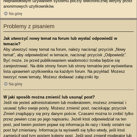
nieprawidłowym używaniem systemu poczty elektronicznej witryny przez
anonimowych użytkowników.
Na górę
Problemy z pisaniem
Jak utworzyć nowy temat na forum lub wysłać odpowiedź w
temacie?
Aby utworzyć nowy temat na forum, należy nacisnąć przycisk „Nowy
temat”, aby odpowiedzieć w temacie, nacisnąć przycisk „Odpowiedz”.
Być może, że przed publikowaniem wiadomości trzeba będzie się
zarejestrować. Na dole strony forum lub strony tematów jest wyświetlana
lista uprawnień użytkownika na każdym forum. Na przykład: Możesz
tworzyć nowe tematy, Możesz dodawać załączniki itp.
Na górę
W jaki sposób można zmienić lub usunąć post?
Jeśli nie jesteś administratorem lub moderatorem, możesz zmieniać i
usuwać tylko swoje posty. Możesz zmienić post, naciskając przycisk
Zmień
znajdujący się przy danym poście. Czasami można to zrobić tylko
przez pewien czas po jego napisaniu. Jeżeli ktoś odpowiedział na ten
post, pod twoim postem pojawi się informacja ile razy i kiedy ostatni raz
post był zmieniany. Informacja ta wyświetli się tylko wtedy, jeśli ktoś
zamieścił pod tym postem kolejny post. Jeśli post zmienił moderator lub