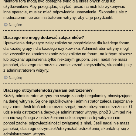
Niektóre fora mogą być dostępne tylko dla określonych grup lub
użytkowników. Aby przeglądać, czytać, pisać na nich lub wykonywać
inne operacje, musisz mieć odpowiednie uprawnienia. Skontaktuj się z
moderatorem lub administratorem witryny, aby ci je przydzielił.
Na górę
Dlaczego nie mogę dodawać załączników?
Uprawnienia dotyczące załączników są przydzielane dla każdego forum,
dla każdej grupy i dla każdego użytkownika. Administrator witryny mógł
nie zezwolić na zamieszczanie załączników na forum, na którym piszesz
lub przyznał uprawnienia tylko niektórym grupom. Jeśli nadal nie masz
jasności, dlaczego nie możesz zamieszczać załączników, skontaktuj się
z administratorem witryny.
Na górę
Dlaczego otrzymałem/otrzymałam ostrzeżenie?
Każdy administrator witryny ma swoje zasady i regulaminy obowiązujące
na danej witrynie. Są one opublikowane i administrator zaleca zapoznanie
się z nimi. Jeśli ktoś ich nie przestrzegał, może otrzymać ostrzeżenie. O
udzieleniu ostrzeżenia decyduje administrator witryny. phpBB Limited nie
ma nic wspólnego z ostrzeżeniami udzielanymi na tej witrynie i nie
ponosi żadnej odpowiedzialności związanej z nimi. Jeśli nadal nie masz
jasności, dlaczego otrzymałeś/otrzymałaś ostrzeżenie, skontaktuj się z
administratorem witryny.