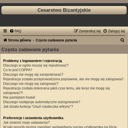
Cesarstwo Bizantyjskie
FAQ
Zarejestruj się
Zaloguj się
S
Strona główna
Często zadawane pytania
z
Często zadawane pytania
u
Problemy z logowaniem i rejestracją
k
Dlaczego w ogóle muszę się rejestrować?
a
Co to jest COPPA?
Dlaczego nie mogę się zarejestrować?
j
Rejestracja została przeprowadzona poprawnie, ale nie mogę się zalogować!
Dlaczego nie mogę się zalogować?
Rejestracja została dokonana jakiś czas temu, ale teraz nie mogę się
zalogować?!
Nie pamiętam hasła!
Dlaczego następuje automatyczne wylogowanie?
Jak działa funkcja “Usuń ciasteczka witryny”?
Preferencje i ustawienia użytkownika
Jak zmienić moje ustawienia?
W jaki sposób można zapobiec wyświetlaniu nazwy użytkownika na liście