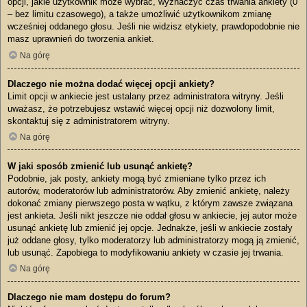
opcji, jakie użytkownik może wybrać, wyznaczyć czas trwania ankiety (0
– bez limitu czasowego), a także umożliwić użytkownikom zmianę
wcześniej oddanego głosu. Jeśli nie widzisz etykiety, prawdopodobnie nie
masz uprawnień do tworzenia ankiet.
Na górę
Dlaczego nie można dodać więcej opcji ankiety?
Limit opcji w ankiecie jest ustalany przez administratora witryny. Jeśli
uważasz, że potrzebujesz wstawić więcej opcji niż dozwolony limit,
skontaktuj się z administratorem witryny.
Na górę
W jaki sposób zmienić lub usunąć ankietę?
Podobnie, jak posty, ankiety mogą być zmieniane tylko przez ich
autorów, moderatorów lub administratorów. Aby zmienić ankietę, należy
dokonać zmiany pierwszego posta w wątku, z którym zawsze związana
jest ankieta. Jeśli nikt jeszcze nie oddał głosu w ankiecie, jej autor może
usunąć ankietę lub zmienić jej opcje. Jednakże, jeśli w ankiecie zostały
już oddane głosy, tylko moderatorzy lub administratorzy mogą ją zmienić,
lub usunąć. Zapobiega to modyfikowaniu ankiety w czasie jej trwania.
Na górę
Dlaczego nie mam dostępu do forum?