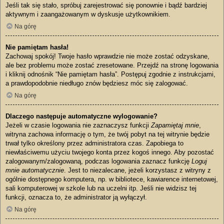
Jeśli tak się stało, spróbuj zarejestrować się ponownie i bądź bardziej
aktywnym i zaangażowanym w dyskusje użytkownikiem.
Na górę
Nie pamiętam hasła!
Zachowaj spokój! Twoje hasło wprawdzie nie może zostać odzyskane,
ale bez problemu może zostać zresetowane. Przejdź na stronę logowania
i kliknij odnośnik “Nie pamiętam hasła”. Postępuj zgodnie z instrukcjami,
a prawdopodobnie niedługo znów będziesz móc się zalogować.
Na górę
Dlaczego następuje automatyczne wylogowanie?
Jeżeli w czasie logowania nie zaznaczysz funkcji
Zapamiętaj mnie
,
witryna zachowa informację o tym, że twój pobyt na tej witrynie będzie
trwał tylko określony przez administratora czas. Zapobiega to
niewłaściwemu użyciu twojego konta przez kogoś innego. Aby pozostać
zalogowanym/zalogowaną, podczas logowania zaznacz funkcję
Loguj
mnie automatycznie
. Jest to niezalecane, jeżeli korzystasz z witryny z
ogólnie dostępnego komputera, np. w bibliotece, kawiarence internetowej,
sali komputerowej w szkole lub na uczelni itp. Jeśli nie widzisz tej
funkcji, oznacza to, że administrator ją wyłączył.
Na górę