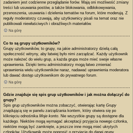
zadaniem jest codzienne przeglądanie forów. Mają oni możliwość zmiany
treści lub usuwania postów, a także blokowania, odblokowywania,
przenoszenia, usuwania i dzielenia tematów na forum, które moderują. Z
reguły moderatorzy czuwają, aby użytkownicy pisali na temat oraz nie
publikowali niewłaściwych i obraźliwych materiałów.
Na górę
Co to są grupy użytkowników?
Grupy użytkowników, to grupy, na jakie administratorzy dzielą całą
społeczność witryny, aby łatwiej było nimi zarządzać. Każdy użytkownik
może należeć do wielu grup, a każda grupa może mieć swoje własne
uprawnienia. Dzięki temu administratorzy mogą łatwo zmieniać
uprawnienia wielu użytkowników naraz, nadawać uprawnienia moderatora
lub dawać dostęp użytkownikom do prywatnego forum.
Na górę
Gdzie znajduje się spis grup użytkowników i jak można dołączyć do
grupy?
Spis grup użytkowników można zobaczyć, otwierając kartę
Grupy
znajdującą się w panelu zarządzania kontem, który otwiera się po
kliknięciu odnośnika
Moje konto
. Nie wszystkie grupy są dostępne dla
każdego. Niektóre mogą wymagać akceptacji przyjęcia nowego członka,
niektóre mogą być zamknięte, a jeszcze inne mogą mieć ukrytych
członków. Użytkownik może poprosić o przyjęcie do danej grupy,