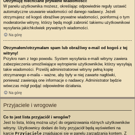
Otrzymuję niechciane prywatne wiadomości!
W panelu użytkownika możesz, określając odpowiednie reguły ustawić
automatyczne usuwanie wiadomości od danego nadawcy. Jeżeli
otrzymujesz od kogoś obraźliwe prywatne wiadomości, poinformuj o tym
moderatorów witryny, którzy będą mogli zabronić takiemu użytkownikowi
wysyłania jakichkolwiek prywatnych wiadomości.
Na górę
Otrzymałem/otrzymałam spam lub obraźliwy e-mail od kogoś z tej
witryny!
Przykro nam z tego powodu. System wysyłania e-maili witryny zawiera
zabezpieczenia umożliwiające wytropienie użytkowników, którzy wysyłają
takie wiadomości. Prześlij administratorowi witryny pełną kopię
otrzymanego e-maila – ważne, aby były w niej zawarte nagłówki,
ponieważ zawierają one informacje o nadawcy. Administrator będzie
wówczas mógł podjąć odpowiednie działania.
Na górę
Przyjaciele i wrogowie
Co to jest lista przyjaciół i wrogów?
Jest to lista, którą można użyć do organizowania różnych użytkowników
witryny. Użytkownicy dodani do listy przyjaciół będą wyświetleni na
karcie
Przyjaciele
znajdującej się w panelu zarządzania kontem. Z