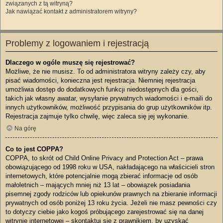
związanych z tą witryną?
Jak nawiązać kontakt z administratorem witryny?
Problemy z logowaniem i rejestracją
Dlaczego w ogóle muszę się rejestrować?
Możliwe, że nie musisz. To od administratora witryny zależy czy, aby
pisać wiadomości, konieczna jest rejestracja. Niemniej rejestracja
umożliwia dostęp do dodatkowych funkcji niedostępnych dla gości,
takich jak własny awatar, wysyłanie prywatnych wiadomości i e-maili do
innych użytkowników, możliwość przypisania do grup użytkowników itp.
Rejestracja zajmuje tylko chwilę, więc zaleca się jej wykonanie.
Na górę
Co to jest COPPA?
COPPA, to skrót od Child Online Privacy and Protection Act – prawa
obowiązującego od 1998 roku w USA, nakładającego na właścicieli stron
internetowych, które potencjalnie mogą zbierać informacje od osób
małoletnich – mających mniej niż 13 lat – obowiązek posiadania
pisemnej zgody rodziców lub opiekunów prawnych na zbieranie informacji
prywatnych od osób poniżej 13 roku życia. Jeżeli nie masz pewności czy
to dotyczy ciebie jako kogoś próbującego zarejestrować się na danej
witrynie internetowej – skontaktuj się z prawnikiem, by uzyskać