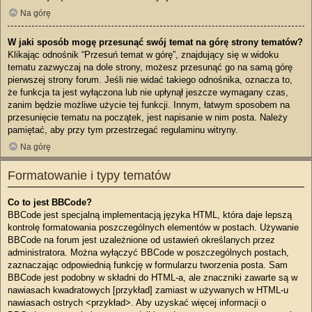
Na górę
W jaki sposób mogę przesunąć swój temat na górę strony tematów?
Klikając odnośnik “Przesuń temat w górę”, znajdujący się w widoku
tematu zazwyczaj na dole strony, możesz przesunąć go na samą górę
pierwszej strony forum. Jeśli nie widać takiego odnośnika, oznacza to,
że funkcja ta jest wyłączona lub nie upłynął jeszcze wymagany czas,
zanim będzie możliwe użycie tej funkcji. Innym, łatwym sposobem na
przesunięcie tematu na początek, jest napisanie w nim posta. Należy
pamiętać, aby przy tym przestrzegać regulaminu witryny.
Na górę
Formatowanie i typy tematów
Co to jest BBCode?
BBCode jest specjalną implementacją języka HTML, która daje lepszą
kontrolę formatowania poszczególnych elementów w postach. Używanie
BBCode na forum jest uzależnione od ustawień określanych przez
administratora. Można wyłączyć BBCode w poszczególnych postach,
zaznaczając odpowiednią funkcję w formularzu tworzenia posta. Sam
BBCode jest podobny w składni do HTML-a, ale znaczniki zawarte są w
nawiasach kwadratowych [przykład] zamiast w używanych w HTML-u
nawiasach ostrych <przykład>. Aby uzyskać więcej informacji o