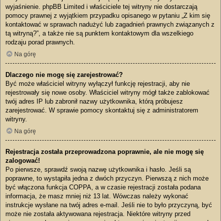
wyjaśnienie. phpBB Limited i właściciele tej witryny nie dostarczają
pomocy prawnej z wyjątkiem przypadku opisanego w pytaniu „Z kim się
kontaktować w sprawach nadużyć lub zagadnień prawnych związanych z
tą witryną?”, a także nie są punktem kontaktowym dla wszelkiego
rodzaju porad prawnych.
Na górę
Dlaczego nie mogę się zarejestrować?
Być może właściciel witryny wyłączył funkcję rejestracji, aby nie
rejestrowały się nowe osoby. Właściciel witryny mógł także zablokować
twój adres IP lub zabronił nazwy użytkownika, którą próbujesz
zarejestrować. W sprawie pomocy skontaktuj się z administratorem
witryny.
Na górę
Rejestracja została przeprowadzona poprawnie, ale nie mogę się
zalogować!
Po pierwsze, sprawdź swoją nazwę użytkownika i hasło. Jeśli są
poprawne, to wystąpiła jedna z dwóch przyczyn. Pierwszą z nich może
być włączona funkcja COPPA, a w czasie rejestracji została podana
informacja, że masz mniej niż 13 lat. Wówczas należy wykonać
instrukcje wysłane na twój adres e-mail. Jeśli nie to było przyczyną, być
może nie została aktywowana rejestracja. Niektóre witryny przed