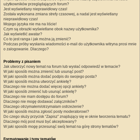
użytkowników przeglądających forum?
Jest wyświetlany nieprawidłowy czas!
Została wykonana zmiana strefy czasowej, a nadal jest wyświetlany
nieprawidłowy czas!
Mojego języka nie ma na liście!
Czym są obrazki wyświetlane obok nazwy użytkownika?
Jak wyświetlić awatar?
Co to jest ranga i jak można ją zmienić?
Podczas próby wysłania wiadomości e-mail do użytkownika witryna prosi mnie
o zalogowanie. Dlaczego?
Problemy z pisaniem
Jak utworzyć nowy temat na forum lub wysłać odpowiedź w temacie?
W jaki sposób można zmienić lub usunąć post?
W jaki sposób można dodać podpis do swojego posta?
W jaki sposób można utworzyć ankietę?
Dlaczego nie można dodać więcej opcji ankiety?
W jaki sposób zmienić lub usunąć ankietę?
Dlaczego nie mam dostępu do forum?
Dlaczego nie mogę dodawać załączników?
Dlaczego otrzymałem/otrzymałam ostrzeżenie?
W jaki sposób można zgłosić posty moderatorowi?
Do czego służy przycisk “Zapisz” znajdujący się w oknie tworzenia tematu?
Dlaczego mój post musi być akceptowany?
W jaki sposób mogę przesunąć swój temat na górę strony tematów?
Formatowanie i typy tematów