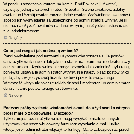
W panelu zarządzania kontem na karcie „Profil” w sekcji „Awatar”,
używając jednej z czterech metod: Gravatar, Galeria awatarów, Zdalny
awatar lub Prześlij awatar, można dodać awatar. Wyświetlanie awatarów i
sposób ich wyświetlania są uzależnione od administratora witryny. Jeśli
nie można używać awatarów na danej witrynie, należy skontaktować się
z jej administratorem.
Na górę
Co to jest ranga i jak można ją zmienić?
Rangi wyświetlane pod nazwami użytkowników oznaczają, ile postów
dany użytkownik napisał lub jaki ma status na forum, np. moderatora czy
administratora. Użytkownicy nie mogą bezpośrednio zmieniać stylu rang,
ponieważ ustawia je administrator witryny. Nie należy pisać postów tylko
po to, aby zwiększyć swój licznik postów i przez to swoją rangę.
Większość witryn nie toleruje takich działań i moderator lub administrator
obniży licznik postów takiego użytkownika.
Na górę
Podczas próby wysłania wiadomości e-mail do użytkownika witryna
prosi mnie o zalogowanie. Dlaczego?
Tylko zarejestrowani użytkownicy mogą wysyłać e-maile do innych
użytkowników przez wbudowany formularz wysyłania e-maili i tylko
wtedy, jeżeli administrator włączył tę funkcję. Ma to zabezpieczać przed