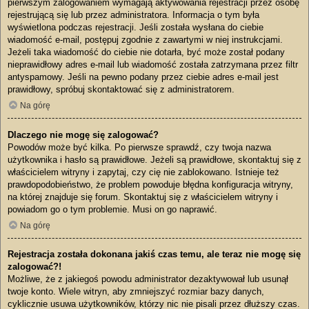
pierwszym zalogowaniem wymagają aktywowania rejestracji przez osobę
rejestrującą się lub przez administratora. Informacja o tym była
wyświetlona podczas rejestracji. Jeśli została wysłana do ciebie
wiadomość e-mail, postępuj zgodnie z zawartymi w niej instrukcjami.
Jeżeli taka wiadomość do ciebie nie dotarła, być może został podany
nieprawidłowy adres e-mail lub wiadomość została zatrzymana przez filtr
antyspamowy. Jeśli na pewno podany przez ciebie adres e-mail jest
prawidłowy, spróbuj skontaktować się z administratorem.
Na górę
Dlaczego nie mogę się zalogować?
Powodów może być kilka. Po pierwsze sprawdź, czy twoja nazwa
użytkownika i hasło są prawidłowe. Jeżeli są prawidłowe, skontaktuj się z
właścicielem witryny i zapytaj, czy cię nie zablokowano. Istnieje też
prawdopodobieństwo, że problem powoduje błędna konfiguracja witryny,
na której znajduje się forum. Skontaktuj się z właścicielem witryny i
powiadom go o tym problemie. Musi on go naprawić.
Na górę
Rejestracja została dokonana jakiś czas temu, ale teraz nie mogę się
zalogować?!
Możliwe, że z jakiegoś powodu administrator dezaktywował lub usunął
twoje konto. Wiele witryn, aby zmniejszyć rozmiar bazy danych,
cyklicznie usuwa użytkowników, którzy nic nie pisali przez dłuższy czas.