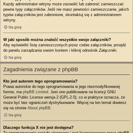
Każdy administrator witryny może zezwolić lub zabronić zamieszczać
pewne typy załączników. Jeśli nie masz pewności zamieszczanie, jakich
typów załączników jest zabronione, skontaktuj się z administratorem
witryny.
Na górę
W jaki sposób można znaleźć wszystkie swoje załączniki?
Aby wyświetlić listę zamieszczonych przez ciebie załączników, przejdź
do panelu zarządzania swoim kontem i kliknij odnośnik
Załączniki
.
Na górę
Zagadnienia związane z phpBB
Kto jest autorem tego oprogramowania?
Prawa autorskie do tego oprogramowania w jego niezmodyfikowanej
formie, ma
phpBB Limited
. Jest ono publikowane na licencji GNU
General Public License wersja 2 (GPL-2.0), co w praktyce oznacza, że
może być bez ograniczeń dystrybuowane. Więcej na ten temat dowiesz
się na stronie
About phpBB
.
Na górę
Dlaczego funkcja X nie jest dostępna?
To oprogramowanie zostało stworzone i jest licencjonowane przez phpBB