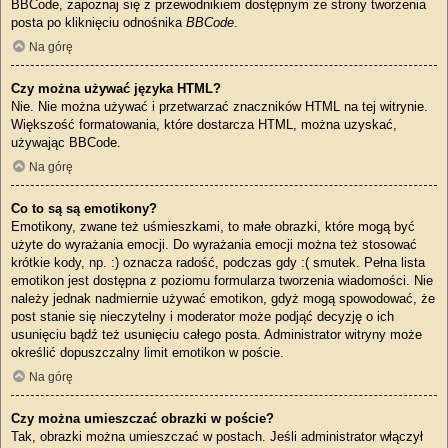
BBCode, zapoznaj się z przewodnikiem dostępnym ze strony tworzenia
posta po kliknięciu odnośnika
BBCode
.
Na górę
Czy można używać języka HTML?
Nie. Nie można używać i przetwarzać znaczników HTML na tej witrynie.
Większość formatowania, które dostarcza HTML, można uzyskać,
używając BBCode.
Na górę
Co to są są emotikony?
Emotikony, zwane też uśmieszkami, to małe obrazki, które mogą być
użyte do wyrażania emocji. Do wyrażania emocji można też stosować
krótkie kody, np. :) oznacza radość, podczas gdy :( smutek. Pełna lista
emotikon jest dostępna z poziomu formularza tworzenia wiadomości. Nie
należy jednak nadmiernie używać emotikon, gdyż mogą spowodować, że
post stanie się nieczytelny i moderator może podjąć decyzję o ich
usunięciu bądź też usunięciu całego posta. Administrator witryny może
określić dopuszczalny limit emotikon w poście.
Na górę
Czy można umieszczać obrazki w poście?
Tak, obrazki można umieszczać w postach. Jeśli administrator włączył