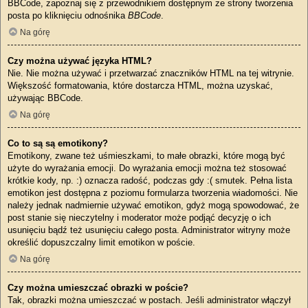
BBCode, zapoznaj się z przewodnikiem dostępnym ze strony tworzenia
posta po kliknięciu odnośnika
BBCode
.
Na górę
Czy można używać języka HTML?
Nie. Nie można używać i przetwarzać znaczników HTML na tej witrynie.
Większość formatowania, które dostarcza HTML, można uzyskać,
używając BBCode.
Na górę
Co to są są emotikony?
Emotikony, zwane też uśmieszkami, to małe obrazki, które mogą być
użyte do wyrażania emocji. Do wyrażania emocji można też stosować
krótkie kody, np. :) oznacza radość, podczas gdy :( smutek. Pełna lista
emotikon jest dostępna z poziomu formularza tworzenia wiadomości. Nie
należy jednak nadmiernie używać emotikon, gdyż mogą spowodować, że
post stanie się nieczytelny i moderator może podjąć decyzję o ich
usunięciu bądź też usunięciu całego posta. Administrator witryny może
określić dopuszczalny limit emotikon w poście.
Na górę
Czy można umieszczać obrazki w poście?
Tak, obrazki można umieszczać w postach. Jeśli administrator włączył