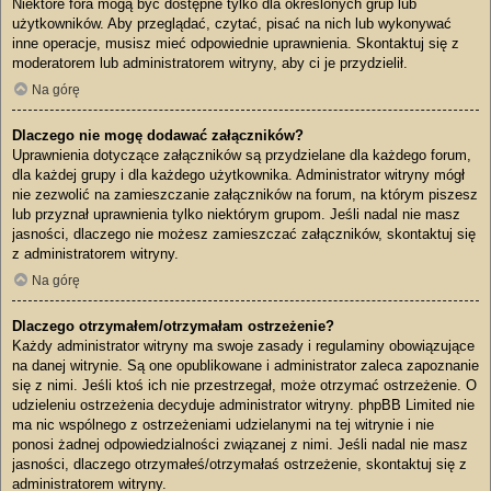
Niektóre fora mogą być dostępne tylko dla określonych grup lub
użytkowników. Aby przeglądać, czytać, pisać na nich lub wykonywać
inne operacje, musisz mieć odpowiednie uprawnienia. Skontaktuj się z
moderatorem lub administratorem witryny, aby ci je przydzielił.
Na górę
Dlaczego nie mogę dodawać załączników?
Uprawnienia dotyczące załączników są przydzielane dla każdego forum,
dla każdej grupy i dla każdego użytkownika. Administrator witryny mógł
nie zezwolić na zamieszczanie załączników na forum, na którym piszesz
lub przyznał uprawnienia tylko niektórym grupom. Jeśli nadal nie masz
jasności, dlaczego nie możesz zamieszczać załączników, skontaktuj się
z administratorem witryny.
Na górę
Dlaczego otrzymałem/otrzymałam ostrzeżenie?
Każdy administrator witryny ma swoje zasady i regulaminy obowiązujące
na danej witrynie. Są one opublikowane i administrator zaleca zapoznanie
się z nimi. Jeśli ktoś ich nie przestrzegał, może otrzymać ostrzeżenie. O
udzieleniu ostrzeżenia decyduje administrator witryny. phpBB Limited nie
ma nic wspólnego z ostrzeżeniami udzielanymi na tej witrynie i nie
ponosi żadnej odpowiedzialności związanej z nimi. Jeśli nadal nie masz
jasności, dlaczego otrzymałeś/otrzymałaś ostrzeżenie, skontaktuj się z
administratorem witryny.