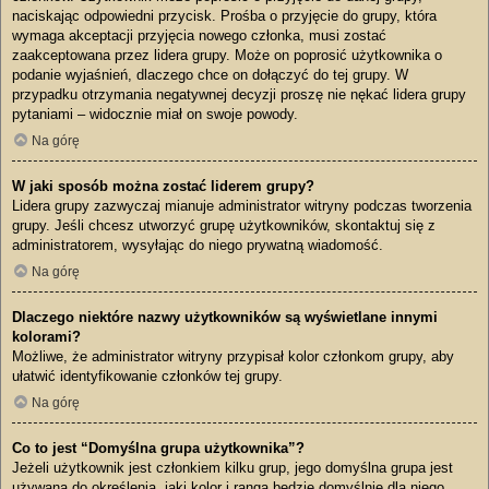
naciskając odpowiedni przycisk. Prośba o przyjęcie do grupy, która
wymaga akceptacji przyjęcia nowego członka, musi zostać
zaakceptowana przez lidera grupy. Może on poprosić użytkownika o
podanie wyjaśnień, dlaczego chce on dołączyć do tej grupy. W
przypadku otrzymania negatywnej decyzji proszę nie nękać lidera grupy
pytaniami – widocznie miał on swoje powody.
Na górę
W jaki sposób można zostać liderem grupy?
Lidera grupy zazwyczaj mianuje administrator witryny podczas tworzenia
grupy. Jeśli chcesz utworzyć grupę użytkowników, skontaktuj się z
administratorem, wysyłając do niego prywatną wiadomość.
Na górę
Dlaczego niektóre nazwy użytkowników są wyświetlane innymi
kolorami?
Możliwe, że administrator witryny przypisał kolor członkom grupy, aby
ułatwić identyfikowanie członków tej grupy.
Na górę
Co to jest “Domyślna grupa użytkownika”?
Jeżeli użytkownik jest członkiem kilku grup, jego domyślna grupa jest
używana do określenia, jaki kolor i ranga będzie domyślnie dla niego