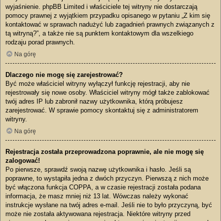
wyjaśnienie. phpBB Limited i właściciele tej witryny nie dostarczają
pomocy prawnej z wyjątkiem przypadku opisanego w pytaniu „Z kim się
kontaktować w sprawach nadużyć lub zagadnień prawnych związanych z
tą witryną?”, a także nie są punktem kontaktowym dla wszelkiego
rodzaju porad prawnych.
Na górę
Dlaczego nie mogę się zarejestrować?
Być może właściciel witryny wyłączył funkcję rejestracji, aby nie
rejestrowały się nowe osoby. Właściciel witryny mógł także zablokować
twój adres IP lub zabronił nazwy użytkownika, którą próbujesz
zarejestrować. W sprawie pomocy skontaktuj się z administratorem
witryny.
Na górę
Rejestracja została przeprowadzona poprawnie, ale nie mogę się
zalogować!
Po pierwsze, sprawdź swoją nazwę użytkownika i hasło. Jeśli są
poprawne, to wystąpiła jedna z dwóch przyczyn. Pierwszą z nich może
być włączona funkcja COPPA, a w czasie rejestracji została podana
informacja, że masz mniej niż 13 lat. Wówczas należy wykonać
instrukcje wysłane na twój adres e-mail. Jeśli nie to było przyczyną, być
może nie została aktywowana rejestracja. Niektóre witryny przed