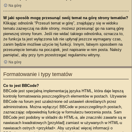
Na górę
W jaki sposób mogę przesunąć swój temat na górę strony tematów?
Klikając odnośnik “Przesuń temat w górę”, znajdujący się w widoku
tematu zazwyczaj na dole strony, możesz przesunąć go na samą górę
pierwszej strony forum. Jeśli nie widać takiego odnośnika, oznacza to,
że funkcja ta jest wyłączona lub nie upłynął jeszcze wymagany czas,
zanim będzie możliwe użycie tej funkcji. Innym, łatwym sposobem na
przesunięcie tematu na początek, jest napisanie w nim posta. Należy
pamiętać, aby przy tym przestrzegać regulaminu witryny.
Na górę
Formatowanie i typy tematów
Co to jest BBCode?
BBCode jest specjalną implementacją języka HTML, która daje lepszą
kontrolę formatowania poszczególnych elementów w postach. Używanie
BBCode na forum jest uzależnione od ustawień określanych przez
administratora. Można wyłączyć BBCode w poszczególnych postach,
zaznaczając odpowiednią funkcję w formularzu tworzenia posta. Sam
BBCode jest podobny w składni do HTML-a, ale znaczniki zawarte są w
nawiasach kwadratowych [przykład] zamiast w używanych w HTML-u
nawiasach ostrych <przykład>. Aby uzyskać więcej informacji o