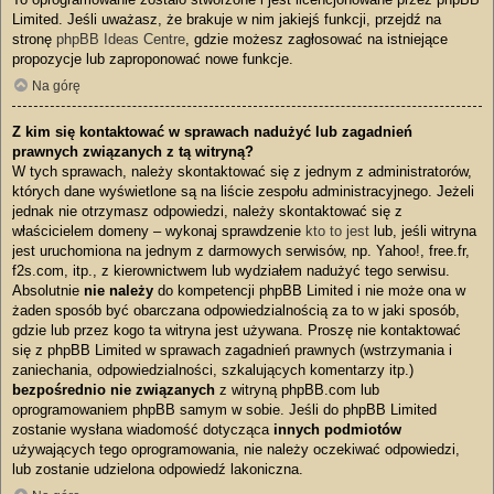
Limited. Jeśli uważasz, że brakuje w nim jakiejś funkcji, przejdź na
stronę
phpBB Ideas Centre
, gdzie możesz zagłosować na istniejące
propozycje lub zaproponować nowe funkcje.
Na górę
Z kim się kontaktować w sprawach nadużyć lub zagadnień
prawnych związanych z tą witryną?
W tych sprawach, należy skontaktować się z jednym z administratorów,
których dane wyświetlone są na liście zespołu administracyjnego. Jeżeli
jednak nie otrzymasz odpowiedzi, należy skontaktować się z
właścicielem domeny – wykonaj sprawdzenie
kto to jest
lub, jeśli witryna
jest uruchomiona na jednym z darmowych serwisów, np. Yahoo!, free.fr,
f2s.com, itp., z kierownictwem lub wydziałem nadużyć tego serwisu.
Absolutnie
nie należy
do kompetencji phpBB Limited i nie może ona w
żaden sposób być obarczana odpowiedzialnością za to w jaki sposób,
gdzie lub przez kogo ta witryna jest używana. Proszę nie kontaktować
się z phpBB Limited w sprawach zagadnień prawnych (wstrzymania i
zaniechania, odpowiedzialności, szkalujących komentarzy itp.)
bezpośrednio nie związanych
z witryną phpBB.com lub
oprogramowaniem phpBB samym w sobie. Jeśli do phpBB Limited
zostanie wysłana wiadomość dotycząca
innych podmiotów
używających tego oprogramowania, nie należy oczekiwać odpowiedzi,
lub zostanie udzielona odpowiedź lakoniczna.