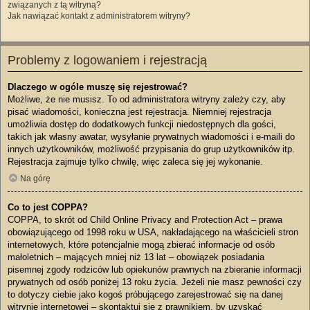
związanych z tą witryną?
Jak nawiązać kontakt z administratorem witryny?
Problemy z logowaniem i rejestracją
Dlaczego w ogóle muszę się rejestrować?
Możliwe, że nie musisz. To od administratora witryny zależy czy, aby
pisać wiadomości, konieczna jest rejestracja. Niemniej rejestracja
umożliwia dostęp do dodatkowych funkcji niedostępnych dla gości,
takich jak własny awatar, wysyłanie prywatnych wiadomości i e-maili do
innych użytkowników, możliwość przypisania do grup użytkowników itp.
Rejestracja zajmuje tylko chwilę, więc zaleca się jej wykonanie.
Na górę
Co to jest COPPA?
COPPA, to skrót od Child Online Privacy and Protection Act – prawa
obowiązującego od 1998 roku w USA, nakładającego na właścicieli stron
internetowych, które potencjalnie mogą zbierać informacje od osób
małoletnich – mających mniej niż 13 lat – obowiązek posiadania
pisemnej zgody rodziców lub opiekunów prawnych na zbieranie informacji
prywatnych od osób poniżej 13 roku życia. Jeżeli nie masz pewności czy
to dotyczy ciebie jako kogoś próbującego zarejestrować się na danej
witrynie internetowej – skontaktuj się z prawnikiem, by uzyskać