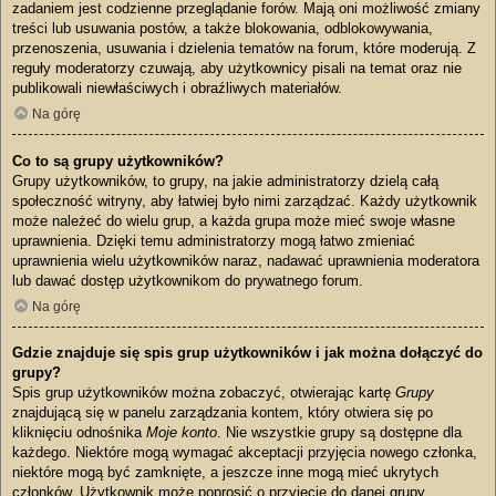
zadaniem jest codzienne przeglądanie forów. Mają oni możliwość zmiany
treści lub usuwania postów, a także blokowania, odblokowywania,
przenoszenia, usuwania i dzielenia tematów na forum, które moderują. Z
reguły moderatorzy czuwają, aby użytkownicy pisali na temat oraz nie
publikowali niewłaściwych i obraźliwych materiałów.
Na górę
Co to są grupy użytkowników?
Grupy użytkowników, to grupy, na jakie administratorzy dzielą całą
społeczność witryny, aby łatwiej było nimi zarządzać. Każdy użytkownik
może należeć do wielu grup, a każda grupa może mieć swoje własne
uprawnienia. Dzięki temu administratorzy mogą łatwo zmieniać
uprawnienia wielu użytkowników naraz, nadawać uprawnienia moderatora
lub dawać dostęp użytkownikom do prywatnego forum.
Na górę
Gdzie znajduje się spis grup użytkowników i jak można dołączyć do
grupy?
Spis grup użytkowników można zobaczyć, otwierając kartę
Grupy
znajdującą się w panelu zarządzania kontem, który otwiera się po
kliknięciu odnośnika
Moje konto
. Nie wszystkie grupy są dostępne dla
każdego. Niektóre mogą wymagać akceptacji przyjęcia nowego członka,
niektóre mogą być zamknięte, a jeszcze inne mogą mieć ukrytych
członków. Użytkownik może poprosić o przyjęcie do danej grupy,