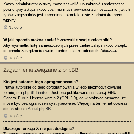
Każdy administrator witryny może zezwolić lub zabronić zamieszczać
pewne typy załączników. Jeśli nie masz pewności zamieszczanie, jakich
typów załączników jest zabronione, skontaktuj się z administratorem
witryny.
Na górę
W jaki sposób można znaleźć wszystkie swoje załączniki?
Aby wyświetlić listę zamieszczonych przez ciebie załączników, przejdź
do panelu zarządzania swoim kontem i kliknij odnośnik
Załączniki
.
Na górę
Zagadnienia związane z phpBB
Kto jest autorem tego oprogramowania?
Prawa autorskie do tego oprogramowania w jego niezmodyfikowanej
formie, ma
phpBB Limited
. Jest ono publikowane na licencji GNU
General Public License wersja 2 (GPL-2.0), co w praktyce oznacza, że
może być bez ograniczeń dystrybuowane. Więcej na ten temat dowiesz
się na stronie
About phpBB
.
Na górę
Dlaczego funkcja X nie jest dostępna?
To oprogramowanie zostało stworzone i jest licencjonowane przez phpBB