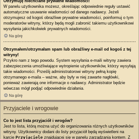
Otrzymuję niechciane prywatne wiadomości!
W panelu użytkownika możesz, określając odpowiednie reguły ustawić
automatyczne usuwanie wiadomości od danego nadawcy. Jeżeli
otrzymujesz od kogoś obraźliwe prywatne wiadomości, poinformuj o tym
moderatorów witryny, którzy będą mogli zabronić takiemu użytkownikowi
wysyłania jakichkolwiek prywatnych wiadomości.
Na górę
Otrzymałem/otrzymałam spam lub obraźliwy e-mail od kogoś z tej
witryny!
Przykro nam z tego powodu. System wysyłania e-maili witryny zawiera
zabezpieczenia umożliwiające wytropienie użytkowników, którzy wysyłają
takie wiadomości. Prześlij administratorowi witryny pełną kopię
otrzymanego e-maila – ważne, aby były w niej zawarte nagłówki,
ponieważ zawierają one informacje o nadawcy. Administrator będzie
wówczas mógł podjąć odpowiednie działania.
Na górę
Przyjaciele i wrogowie
Co to jest lista przyjaciół i wrogów?
Jest to lista, którą można użyć do organizowania różnych użytkowników
witryny. Użytkownicy dodani do listy przyjaciół będą wyświetleni na
karcie
Przyjaciele
znajdującej się w panelu zarządzania kontem. Z