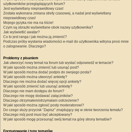
użytkowników przeglądających forum?
Jest wyświetlany nieprawidłowy czas!
Została wykonana zmiana strefy czasowej, a nadal jest wyświetlany
nieprawidłowy czas!
Mojego języka nie ma na liście!
Czym są obrazki wyświetlane obok nazwy użytkownika?
Jak wyświetlić awatar?
Co to jest ranga i jak można ją zmienić?
Podczas próby wysłania wiadomości e-mail do użytkownika witryna prosi mnie
o zalogowanie. Dlaczego?
Problemy z pisaniem
Jak utworzyć nowy temat na forum lub wysłać odpowiedź w temacie?
W jaki sposób można zmienić lub usunąć post?
W jaki sposób można dodać podpis do swojego posta?
W jaki sposób można utworzyć ankietę?
Dlaczego nie można dodać więcej opcji ankiety?
W jaki sposób zmienić lub usunąć ankietę?
Dlaczego nie mam dostępu do forum?
Dlaczego nie mogę dodawać załączników?
Dlaczego otrzymałem/otrzymałam ostrzeżenie?
W jaki sposób można zgłosić posty moderatorowi?
Do czego służy przycisk “Zapisz” znajdujący się w oknie tworzenia tematu?
Dlaczego mój post musi być akceptowany?
W jaki sposób mogę przesunąć swój temat na górę strony tematów?
Formatowanie i typy tematów