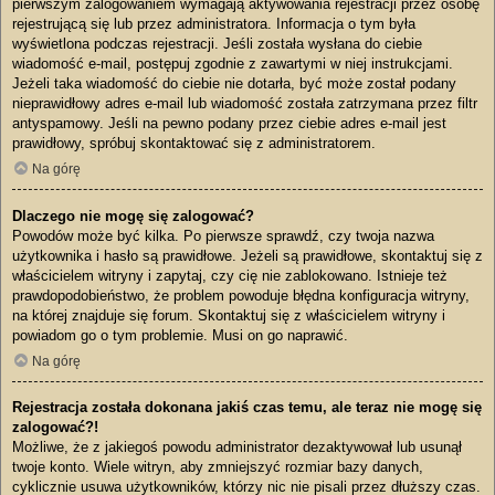
pierwszym zalogowaniem wymagają aktywowania rejestracji przez osobę
rejestrującą się lub przez administratora. Informacja o tym była
wyświetlona podczas rejestracji. Jeśli została wysłana do ciebie
wiadomość e-mail, postępuj zgodnie z zawartymi w niej instrukcjami.
Jeżeli taka wiadomość do ciebie nie dotarła, być może został podany
nieprawidłowy adres e-mail lub wiadomość została zatrzymana przez filtr
antyspamowy. Jeśli na pewno podany przez ciebie adres e-mail jest
prawidłowy, spróbuj skontaktować się z administratorem.
Na górę
Dlaczego nie mogę się zalogować?
Powodów może być kilka. Po pierwsze sprawdź, czy twoja nazwa
użytkownika i hasło są prawidłowe. Jeżeli są prawidłowe, skontaktuj się z
właścicielem witryny i zapytaj, czy cię nie zablokowano. Istnieje też
prawdopodobieństwo, że problem powoduje błędna konfiguracja witryny,
na której znajduje się forum. Skontaktuj się z właścicielem witryny i
powiadom go o tym problemie. Musi on go naprawić.
Na górę
Rejestracja została dokonana jakiś czas temu, ale teraz nie mogę się
zalogować?!
Możliwe, że z jakiegoś powodu administrator dezaktywował lub usunął
twoje konto. Wiele witryn, aby zmniejszyć rozmiar bazy danych,
cyklicznie usuwa użytkowników, którzy nic nie pisali przez dłuższy czas.