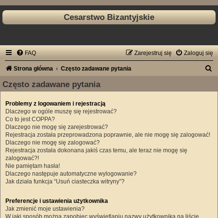
Cesarstwo Bizantyjskie
FAQ
Zarejestruj się
Zaloguj się
S
Strona główna
Często zadawane pytania
z
Często zadawane pytania
u
Problemy z logowaniem i rejestracją
k
Dlaczego w ogóle muszę się rejestrować?
a
Co to jest COPPA?
Dlaczego nie mogę się zarejestrować?
j
Rejestracja została przeprowadzona poprawnie, ale nie mogę się zalogować!
Dlaczego nie mogę się zalogować?
Rejestracja została dokonana jakiś czas temu, ale teraz nie mogę się
zalogować?!
Nie pamiętam hasła!
Dlaczego następuje automatyczne wylogowanie?
Jak działa funkcja “Usuń ciasteczka witryny”?
Preferencje i ustawienia użytkownika
Jak zmienić moje ustawienia?
W jaki sposób można zapobiec wyświetlaniu nazwy użytkownika na liście