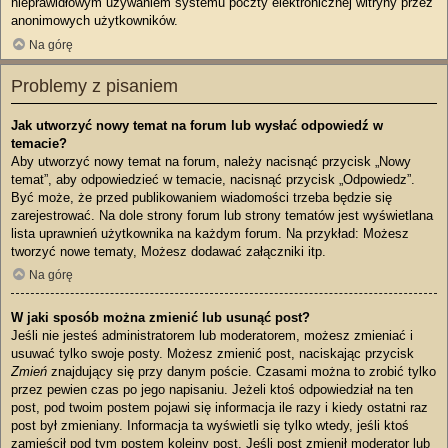
nieprawidłowym używaniem systemu poczty elektronicznej witryny przez
anonimowych użytkowników.
Na górę
Problemy z pisaniem
Jak utworzyć nowy temat na forum lub wysłać odpowiedź w
temacie?
Aby utworzyć nowy temat na forum, należy nacisnąć przycisk „Nowy
temat”, aby odpowiedzieć w temacie, nacisnąć przycisk „Odpowiedz”.
Być może, że przed publikowaniem wiadomości trzeba będzie się
zarejestrować. Na dole strony forum lub strony tematów jest wyświetlana
lista uprawnień użytkownika na każdym forum. Na przykład: Możesz
tworzyć nowe tematy, Możesz dodawać załączniki itp.
Na górę
W jaki sposób można zmienić lub usunąć post?
Jeśli nie jesteś administratorem lub moderatorem, możesz zmieniać i
usuwać tylko swoje posty. Możesz zmienić post, naciskając przycisk
Zmień
znajdujący się przy danym poście. Czasami można to zrobić tylko
przez pewien czas po jego napisaniu. Jeżeli ktoś odpowiedział na ten
post, pod twoim postem pojawi się informacja ile razy i kiedy ostatni raz
post był zmieniany. Informacja ta wyświetli się tylko wtedy, jeśli ktoś
zamieścił pod tym postem kolejny post. Jeśli post zmienił moderator lub