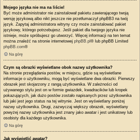
Mojego języka nie ma na liście!
Być może administrator nie zainstalował pakietu zawierającego twoją
wersję językową albo nikt jeszcze nie przetłumaczył phpBB3 na twój
język. Zapytaj administratora witryny czy może zainstalować pakiet
językowy, którego potrzebujesz. Jeśli pakiet dla twojego języka nie
istnieje, może spróbujesz go utworzyć. Więcej informacji na ten temat
można znaleźć na stronie internetowej
phpBB.pl
® lub phpBB Limited
phpBB.com
®
Na górę
Czym są obrazki wyświetlane obok nazwy użytkownika?
Na stronie przeglądania postów, w miejscu, gdzie są wyświetlane
informacje o użytkowniku, mogą być wyświetlane dwa obrazki. Pierwszy
obrazek jest skojarzony z rangą użytkownika. W zależności od
używanego stylu jest on w formie gwiazdek, kwadracików lub kropek
pokazujących, jak dużo postów zostało napisanych przez użytkownika
lub jaki jest jego status na tej witrynie. Jest on wyświetlany poniżej
nazwy użytkownika. Drugi, zazwyczaj większy obrazek, wyświetlany
powyżej nazwy użytkownika jest znany jako awatar i jest unikatowy lub
osobisty dla każdego użytkownika.
Na górę
Jak wyświetlić awatar?