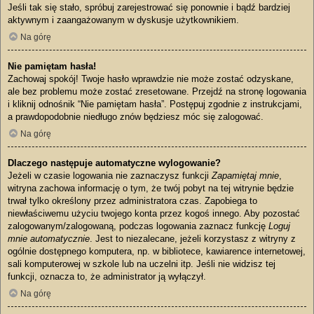
Jeśli tak się stało, spróbuj zarejestrować się ponownie i bądź bardziej
aktywnym i zaangażowanym w dyskusje użytkownikiem.
Na górę
Nie pamiętam hasła!
Zachowaj spokój! Twoje hasło wprawdzie nie może zostać odzyskane,
ale bez problemu może zostać zresetowane. Przejdź na stronę logowania
i kliknij odnośnik “Nie pamiętam hasła”. Postępuj zgodnie z instrukcjami,
a prawdopodobnie niedługo znów będziesz móc się zalogować.
Na górę
Dlaczego następuje automatyczne wylogowanie?
Jeżeli w czasie logowania nie zaznaczysz funkcji
Zapamiętaj mnie
,
witryna zachowa informację o tym, że twój pobyt na tej witrynie będzie
trwał tylko określony przez administratora czas. Zapobiega to
niewłaściwemu użyciu twojego konta przez kogoś innego. Aby pozostać
zalogowanym/zalogowaną, podczas logowania zaznacz funkcję
Loguj
mnie automatycznie
. Jest to niezalecane, jeżeli korzystasz z witryny z
ogólnie dostępnego komputera, np. w bibliotece, kawiarence internetowej,
sali komputerowej w szkole lub na uczelni itp. Jeśli nie widzisz tej
funkcji, oznacza to, że administrator ją wyłączył.
Na górę