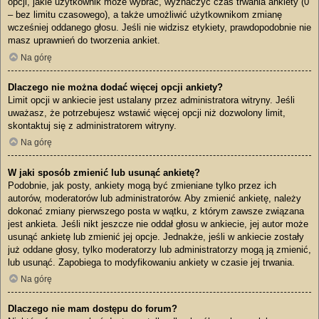
opcji, jakie użytkownik może wybrać, wyznaczyć czas trwania ankiety (0
– bez limitu czasowego), a także umożliwić użytkownikom zmianę
wcześniej oddanego głosu. Jeśli nie widzisz etykiety, prawdopodobnie nie
masz uprawnień do tworzenia ankiet.
Na górę
Dlaczego nie można dodać więcej opcji ankiety?
Limit opcji w ankiecie jest ustalany przez administratora witryny. Jeśli
uważasz, że potrzebujesz wstawić więcej opcji niż dozwolony limit,
skontaktuj się z administratorem witryny.
Na górę
W jaki sposób zmienić lub usunąć ankietę?
Podobnie, jak posty, ankiety mogą być zmieniane tylko przez ich
autorów, moderatorów lub administratorów. Aby zmienić ankietę, należy
dokonać zmiany pierwszego posta w wątku, z którym zawsze związana
jest ankieta. Jeśli nikt jeszcze nie oddał głosu w ankiecie, jej autor może
usunąć ankietę lub zmienić jej opcje. Jednakże, jeśli w ankiecie zostały
już oddane głosy, tylko moderatorzy lub administratorzy mogą ją zmienić,
lub usunąć. Zapobiega to modyfikowaniu ankiety w czasie jej trwania.
Na górę
Dlaczego nie mam dostępu do forum?