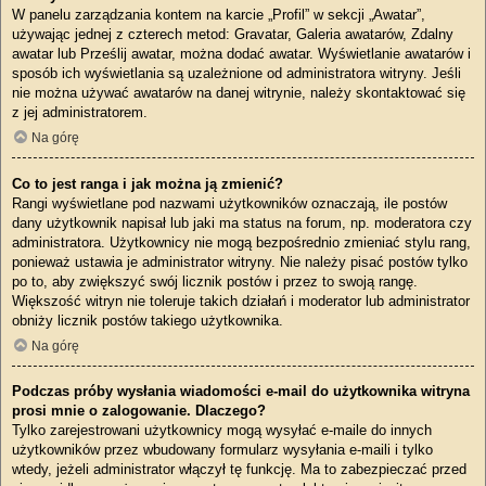
W panelu zarządzania kontem na karcie „Profil” w sekcji „Awatar”,
używając jednej z czterech metod: Gravatar, Galeria awatarów, Zdalny
awatar lub Prześlij awatar, można dodać awatar. Wyświetlanie awatarów i
sposób ich wyświetlania są uzależnione od administratora witryny. Jeśli
nie można używać awatarów na danej witrynie, należy skontaktować się
z jej administratorem.
Na górę
Co to jest ranga i jak można ją zmienić?
Rangi wyświetlane pod nazwami użytkowników oznaczają, ile postów
dany użytkownik napisał lub jaki ma status na forum, np. moderatora czy
administratora. Użytkownicy nie mogą bezpośrednio zmieniać stylu rang,
ponieważ ustawia je administrator witryny. Nie należy pisać postów tylko
po to, aby zwiększyć swój licznik postów i przez to swoją rangę.
Większość witryn nie toleruje takich działań i moderator lub administrator
obniży licznik postów takiego użytkownika.
Na górę
Podczas próby wysłania wiadomości e-mail do użytkownika witryna
prosi mnie o zalogowanie. Dlaczego?
Tylko zarejestrowani użytkownicy mogą wysyłać e-maile do innych
użytkowników przez wbudowany formularz wysyłania e-maili i tylko
wtedy, jeżeli administrator włączył tę funkcję. Ma to zabezpieczać przed