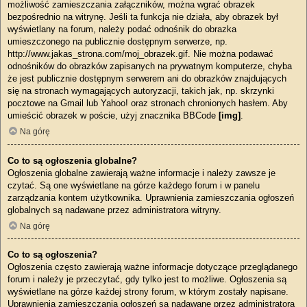
możliwość zamieszczania załączników, można wgrać obrazek
bezpośrednio na witrynę. Jeśli ta funkcja nie działa, aby obrazek był
wyświetlany na forum, należy podać odnośnik do obrazka
umieszczonego na publicznie dostępnym serwerze, np.
http://www.jakas_strona.com/moj_obrazek.gif. Nie można podawać
odnośników do obrazków zapisanych na prywatnym komputerze, chyba
że jest publicznie dostępnym serwerem ani do obrazków znajdujących
się na stronach wymagających autoryzacji, takich jak, np. skrzynki
pocztowe na Gmail lub Yahoo! oraz stronach chronionych hasłem. Aby
umieścić obrazek w poście, użyj znacznika BBCode
[img]
.
Na górę
Co to są ogłoszenia globalne?
Ogłoszenia globalne zawierają ważne informacje i należy zawsze je
czytać. Są one wyświetlane na górze każdego forum i w panelu
zarządzania kontem użytkownika. Uprawnienia zamieszczania ogłoszeń
globalnych są nadawane przez administratora witryny.
Na górę
Co to są ogłoszenia?
Ogłoszenia często zawierają ważne informacje dotyczące przeglądanego
forum i należy je przeczytać, gdy tylko jest to możliwe. Ogłoszenia są
wyświetlane na górze każdej strony forum, w którym zostały napisane.
Uprawnienia zamieszczania ogłoszeń są nadawane przez administratora