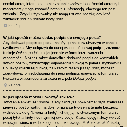
administrator, informacja ta nie zostanie wyświetlona. Administratorzy i
moderatorzy mogą zostawić notatkę z informacją, dlaczego ten post
zmieniali. Zwykli użytkownicy nie mogą usuwać postów, gdy ktoś
zamieścił pod ich postem nowy post.
Na górę
W jaki sposób można dodać podpis do swojego posta?
Aby dodawać podpis do posta, należy go najpierw utworzyć w panelu
użytkownika. Aby dołączyć do danej wiadomości swój podpis, zaznacz
funkcję
Dołącz podpis
znajdującą się w formularzu tworzenia
wiadomości. Możesz także domyślnie dodawać podpis do wszystkich
swoich postów, zaznaczając odpowiednią funkcję w panelu użytkownika.
Po uaktywnieniu tej funkcji, za każdym razem pisząc post, możesz
zdecydować o niedodawaniu do niego podpisu, usuwając w formularzu
tworzenia wiadomości zaznaczenie z pola
Dołącz podpis
.
Na górę
W jaki sposób można utworzyć ankietę?
Tworzenie ankiet jest proste. Kiedy tworzysz nowy temat bądź zmieniasz
pierwszy post w wątku, na dole formularza tworzenia tematu będziesz
widzieć etykietę “Utwórz ankietę”. Kliknij ją i w otworzonym formularzu
podaj tytuł ankiety i co najmniej dwie opcje. Każdą opcję należy wpisać
w nowym wierszu widocznego pola tekstowego. Możesz określić liczbę